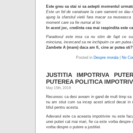
Este greu sa stai si sa astepti momentul urmato
Este un fel de vanatoare la care oamenii se dau m
ajung la sfarsitul vietii fara macar sa reuseasca
moment care sa fie numai al lor.
In acest joc, credinta cea mai raspindita este 
Paradoxul este insa ca nu stim de fapt ce su
minciuna, incercand sa ne inchipuim ce am putea f
Zambete A (mare) daca am fi, cine ar putea sti?
Posted in
Despre morala
|
No Co
JUSTITIA IMPOTRIVA PUTER
PUTEREA POLITICA IMPOTRIVA
May 15th, 2019
Recunosc ca desi aveam in gand de mult timp sa s
nu am stiut cum sa incep acest articol decat in
titlul pentru acesta.
Adevarul este ca aceasta impotrivire nu este fac
unei puteri cat mai mari, fie ca este vorba despre o
vorba despre o putere a justitiei.