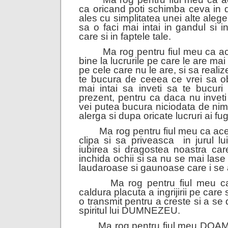
ca oricand poti schimba ceva in d
ales cu simplitatea unei alte aleger
sa o faci mai intai in gandul si i
care si in faptele tale.
Ma rog pentru fiul meu ca ace
bine la lucrurile pe care le are mai 
pe cele care nu le are, si sa reali
te bucura de ceeea ce vrei sa obti
mai intai sa inveti sa te bucur
prezent, pentru ca daca nu inveti
vei putea bucura niciodata de nimi
alerga si dupa oricate lucruri ai fug
Ma rog pentru fiul meu ca aces
clipa si sa priveasca in jurul 
iubirea si dragostea noastra care
inchida ochii si sa nu se mai lase 
laudaroase si gaunoase care i se a
Ma rog pentru fiul meu ca 
caldura placuta a ingrijirii pe care 
o transmit pentru a creste si a se 
spiritul lui DUMNEZEU.
Ma rog pentru fiul meu DOAMNE