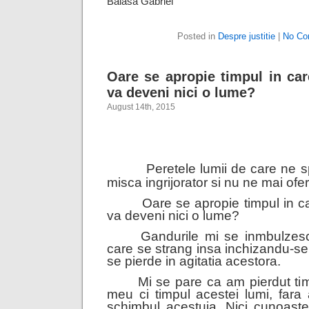
Balasa Gabriel
Posted in
Despre justitie
|
No Co
Oare se apropie timpul in ca
va deveni nici o lume?
August 14th, 2015
Peretele lumii de care ne s
misca ingrijorator si nu ne mai ofer
Oare se apropie timpul in ca
va deveni nici o lume?
Gandurile mi se inmbulzesc s
care se strang insa inchizandu-s
se pierde in agitatia acestora.
Mi se pare ca am pierdut timp
meu ci timpul acestei lumi, fara 
schimbul acestuia. Nici cunoastere