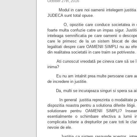
October 27th, 2016
Modul in care noi oamenii intelegem justitia si
JUDECA sunt total opuse.
O, opozitie care conduce societatea in care
foarte multa confuzie catre un impas sigur. Justit
inteleaga semnificatia pe care oamenii o descoper
care le primesc de la un sistem blocat de dece
legalitati despre care OAMENII SIMPLI nu au efec
din realitatea societatii in care traim se potriveste.
Ati cunoscut vreodată pe cineva care să se încr
inima?
Eu nu am intalnit prea multe persoane care au ven
de incredere in justitie.
Da, multi se incurajeaza singuri si spera sa 
In general justitia reprezinta o modalitate pe
dispozitia noastra pentru a solutiona diferite litig
solutionare pentru OAMENII SIMPLI? Inseam
esentialmente o schimbare efectiva a lumii 
complicata loterie a drepturilor pe care toti le c
nevoie de ele.
Justitia ca sistem raspunde acestor intrebar