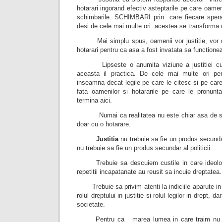
hotarari ingorand efectiv asteptarile pe care oamen
schimbarile. SCHIMBARI prin care fiecare spera s
desi de cele mai multe ori acestea se transforma
Mai simplu spus, oamenii vor justitie, vor dre
hotarari pentru ca asa a fost invatata sa functione
Lipseste o anumita viziune a justitiei cu pr
aceasta il practica. De cele mai multe ori pen
inseamna decat legile pe care le citesc si pe care
fata oamenilor si hotararile pe care le pronunt
termina aici.
Numai ca realitatea nu este chiar asa de sim
doar cu o hotarare.
Justitia
nu trebuie sa fie un produs secunda
nu trebuie sa fie un produs secundar al politicii.
Trebuie sa descuiem custile in care ideologi 
repetitii incapatanate au reusit sa incuie dreptatea.
Trebuie sa privim atenti la indiciile aparute in 
rolul dreptului in justitie si rolul legilor in drept,
societate.
Pentru ca marea lumea in care traim nu este