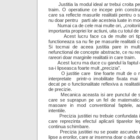
Justitia la modul ideal ar trebui croita pe 
traim. O operatiune ce incepe prin construir
care sa reflecte masurile realitatii pentru o so
nu doar pentru parti ale acesteia luate in mo
Numai ca de cele mai multe ori, „croitorii” 
importanta propriei lor actiuni, uita cu totul de
Acest lucru face ca de multe ori tipare
functioneaza sa nu fie pe masurile realitatii 
Si tocmai de aceea justitia pare in mul
nefunctional de concepte abstracte, ce nu r
rareori doar marginile realitatii in care traim.
Acest lucru ma duce cu gandul la faptul ca
sa-i lipseasca foarte mult „precizia”.
O justitie care tine foarte mult de o mec
interpretate printr-o imobilitate fixata ma
decat pe o functionalitate reflexiva a realitati
de precizie.
Mecanica aceasta isi are punctul de sprij
care se suprapun pe un fel de matematic
masoare in mod conventional faptele, act
intentiile.
Precizia justitiei nu trebuie confundata ins
care reprezinta efectul aplicarii tiparelor leg
continua schimbare.
Precizia justitiei nu se poate ascunde ni
lipse a erorilor, care ar insemna doar o alta defin