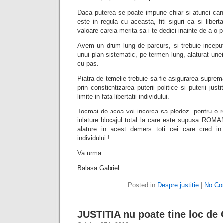
Daca puterea se poate impune chiar si atunci ca
este in regula cu aceasta, fiti siguri ca si libe
valoare careia merita sa i te dedici inainte de a o p
Avem un drum lung de parcurs, si trebuie incepu
unui plan sistematic, pe termen lung, alaturat unei 
cu pas.
Piatra de temelie trebuie sa fie asigurarea suprematie
prin constientizarea puterii politice si puterii justi
limite in fata libertatii individului.
Tocmai de acea voi incerca sa pledez pentru o re
inlature blocajul total la care este supusa ROMA
alature in acest demers toti cei care cred in l
individului !
Va urma….
Balasa Gabriel
Posted in
Despre justitie
|
No Co
JUSTITIA nu poate tine loc d