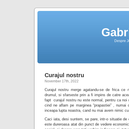
Gabr
Despre Jus
Curajul nostru
November 17th, 2022
Curajul nostru merge agatandu-se de frica ce 
drumul, si sfarseste prin a fi impins de catre ace
fapt curajul nostru nu este normal, pentru ca noi
cind ne aflam pe marginea “prapastiei” , numai
inceapa lupta noastra, cand nu mai avem nimic cu 
Caci iata, desi suntem, se pare, intr-o situatie d
este dureroasa atat din punct de vedere economic