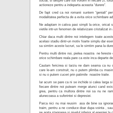
social, si despre care toti vorbim in fiecare zi, to
actioneze pentru a indeparta aceasta “durere”.
De fapt cred ca noi romanii suntem “geniali” p
modalitatea perfecta de a evita orice schimbare
Ne adaptam in cativa pasi simpli la orice, oricat 
vietile intr-un fenomen de relativizare cristalizat in 
Chiar daca multi dintre noi intelegem toate aceste
acelasi stadiu dintr-un motiv foarte simplu dar ese
sa simtim aceste lucruri, sa le simtim pana la durer
Pentru multi dintre noi, pielea noastra ne fereste
orice schimbare reala pare ca este inca departe de
Cautam fericirea si tarziu ne dam seama ca nu 
care le-am construit, nu o putem plimba cu masin
si nu o putem cuceri prin patimile noastre traite.
Iar acum se pare ca ni se inchide si calea larga s
fiecare dintre noi puteam merge atunci cand exi
grea, pentru ca multora dintre noi sa nu ne ra
alunecoasa a suferintei si depresiei.
Parca nici nu mai reusim asa de bine sa ignora
traim, pentru a ne conduce doar dupa vointa , sau 
ne arata stagnarea si nivelul inferior al energiei la