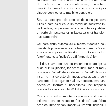
abstracta, ci ca o experienta reala, concreta 
propriile lor proiecte de viata si care sunt cu sigu
singure ceea ce este mai bine pentru ele.
Stiu ca este greu de creat si de conceput strate
juridica care sa duca la un model de societate in 
de libertate, iar puterea politica si puterea justiti
o parte din puterea lor in favoarea unui transfer 
stat catre individ.
Cei care detin puterea au o teama viscerala ca o
presati de putere au o teama foarte mare ca ”se vo
le va putea garanta o libertate in fata unui stat
”drept” sau este ”politic”, va fi ”impotriva” lor.
Imi dau seama ca suntem traitori intr-o tara lipsita
si de cultura juridica, iar acest lucru face si ma
concepe o ”altfel” de strategie, un ”altfel” de mode
insa, nu ma opreste din incercarea aceasta pe 
care cred, fiind sigur ca mai devreme sau mai tarz
nevoia de libertate si necesitatea unei responsabi
poate aduce in sfarsit ROMANIA asa cum stiu ca si
Cred ca a sosit momentul sa punem capat unei dim
indiferent ca se numeste ”de drept” sau ”dem
aceasta, lupta de fapt impotriva libertatii individului