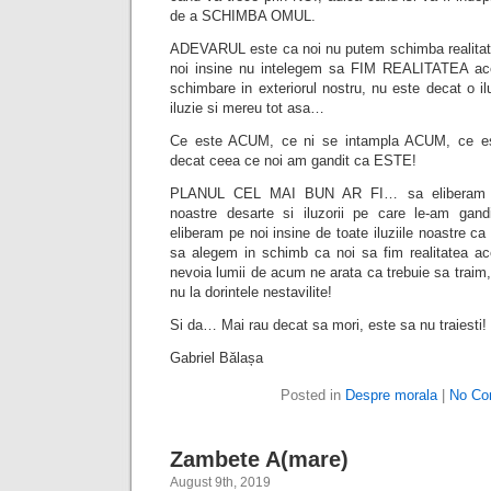
de a SCHIMBA OMUL.
ADEVARUL este ca noi nu putem schimba realitat
noi insine nu intelegem sa FIM REALITATEA aces
schimbare in exteriorul nostru, nu este decat o il
iluzie si mereu tot asa…
Ce este ACUM, ce ni se intampla ACUM, ce e
decat ceea ce noi am gandit ca ESTE!
PLANUL CEL MAI BUN AR FI… sa eliberam lu
noastre desarte si iluzorii pe care le-am gan
eliberam pe noi insine de toate iluziile noastre ca 
sa alegem in schimb ca noi sa fim realitatea ac
nevoia lumii de acum ne arata ca trebuie sa traim, 
nu la dorintele nestavilite!
Si da… Mai rau decat sa mori, este sa nu traiesti!
Gabriel Bălașa
Posted in
Despre morala
|
No Co
Zambete A(mare)
August 9th, 2019