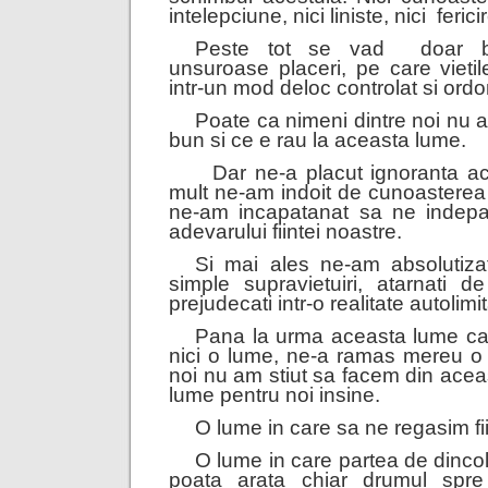
intelepciune, nici liniste, nici ferici
Peste tot se vad doar b
unsuroase placeri, pe care vieti
intr-un mod deloc controlat si ordo
Poate ca nimeni dintre noi nu a 
bun si ce e rau la aceasta lume.
Dar ne-a placut ignoranta ace
mult ne-am indoit de cunoastere
ne-am incapatanat sa ne indep
adevarului fiintei noastre.
Si mai ales ne-am absolutiza
simple supravietuiri, atarnati d
prejudecati intr-o realitate autolimi
Pana la urma aceasta lume car
nici o lume, ne-a ramas mereu o 
noi nu am stiut sa facem din acea
lume pentru noi insine.
O lume in care sa ne regasim fii
O lume in care partea de dincol
poata arata chiar drumul spre i