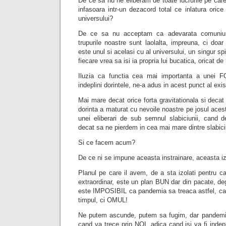
De ce sa nu ne eliberam de toate lucrurile pe care
infasoara intr-un dezacord total ce inlatura oric
universului?
De ce sa nu acceptam ca adevarata comuniun
trupurile noastre sunt laolalta, impreuna, ci doar
este unul si acelasi cu al universului, un singur spi
fiecare vrea sa isi ia propria lui bucatica, oricat de
Iluzia ca functia cea mai importanta a unei 
indeplini dorintele, ne-a adus in acest punct al exi
Mai mare decat orice forta gravitationala si decat o
dorinta a maturat cu nevoile noastre pe josul acest
unei eliberari de sub semnul slabiciunii, cand 
decat sa ne pierdem in cea mai mare dintre slabici
Si ce facem acum?
De ce ni se impune aceasta instrainare, aceasta i
Planul pe care il avem, de a sta izolati pentru 
extraordinar, este un plan BUN dar din pacate, d
este IMPOSIBIL ca pandemia sa treaca astfel, ca
timpul, ci OMUL!
Ne putem ascunde, putem sa fugim, dar pandemia
cand va trece prin NOI, adica cand isi va fi indep