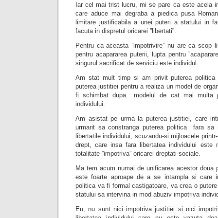
Iar cel mai trist lucru, mi se pare ca este acela i
care aduce mai degraba a piedica pusa Romanie
limitare justificabila a unei puteri a statului in fat
facuta in dispretul oricarei ”libertati”.
Pentru ca aceasta ”impotrivire” nu are ca scop libe
pentru acapararea puterii, lupta pentru ”acaparare
singurul sacrificat de serviciu este individul.
Am stat mult timp si am privit puterea politic
puterea justitiei pentru a realiza un model de orga
fi schimbat dupa modelul de cat mai multa pu
individului.
Am asistat pe urma la puterea justitiei, care in
urmarit sa constranga puterea politica fara sa 
libertatile individului, scuzandu-si mijloacele print
drept, care insa fara libertatea individului este 
totalitate ”impotriva” oricarei dreptati sociale.
Ma tem acum numai de unificarea acestor doua put
este foarte aproape de a se intampla si care in
politica va fi formal castigatoare, va crea o pute
statului sa intervina in mod abuziv impotriva individ
Eu, nu sunt nici impotriva justitiei si nici impotri
libertatea individului care nu este vazuta doa