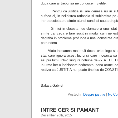
dupa care ar trebui sa ne conducem vietile.
Pentru ca justitia isi are geneza nu in sute
sufoca ci, in nelinistea rationala si subiectiva pe
intr-o societate o simte atunci cand isi cauta drept
Si nici in obsesia de clamare a unui stat d
simte ca, ceva e tare sucit in modul cum ne est
degraba in problema profunda a unei constiinte dre
patrundem.
Viata inseamna mai mult decat orice lege si deca
stat care ignora acest lucru si care incearca sa 
asupra lumii intr-o singura notiune de -STAT DE
la urma intr-o inchisoare nedreapta, pana atunc
realiza ca JUSTITIA nu poate tine loc de CONST
Balasa Gabriel
Posted in
Despre justitie
|
No Co
INTRE CER SI PAMANT
December 26th, 2015