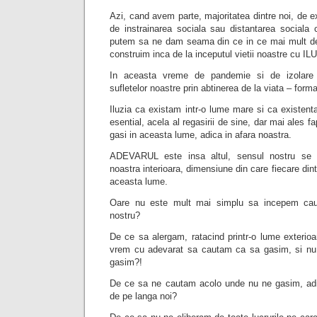
Azi, cand avem parte, majoritatea dintre noi, de exc
de instrainarea sociala sau distantarea sociala 
putem sa ne dam seama din ce in ce mai mult de 
construim inca de la inceputul vietii noastre cu IL
In aceasta vreme de pandemie si de izolare 
sufletelor noastre prin abtinerea de la viata – form
Iluzia ca existam intr-o lume mare si ca existen
esential, acela al regasirii de sine, dar mai ales f
gasi in aceasta lume, adica in afara noastra.
ADEVARUL este insa altul, sensul nostru se 
noastra interioara, dimensiune din care fiecare dint
aceasta lume.
Oare nu este mult mai simplu sa incepem cautar
nostru?
De ce sa alergam, ratacind printr-o lume exterioa
vrem cu adevarat sa cautam ca sa gasim, si n
gasim?!
De ce sa ne cautam acolo unde nu ne gasim, ad
de pe langa noi?