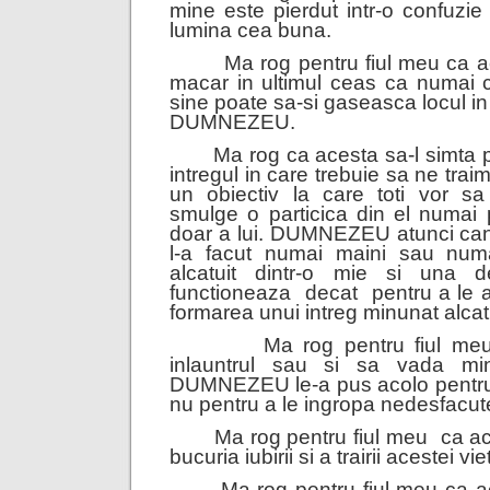
mine este pierdut intr-o confuzie
lumina cea buna.
Ma rog pentru fiul meu ca ace
macar in ultimul ceas ca numai
sine poate sa-si gaseasca locul in 
DUMNEZEU.
Ma rog ca acesta sa-l simta
intregul in care trebuie sa ne traim
un obiectiv la care toti vor s
smulge o particica din el numai p
doar a lui. DUMNEZEU atunci can
l-a facut numai maini sau numai
alcatuit dintr-o mie si una 
functioneaza decat pentru a le aj
formarea unui intreg minunat alcatu
Ma rog pentru fiul meu c
inlauntrul sau si sa vada min
DUMNEZEU le-a pus acolo pentru 
nu pentru a le ingropa nedesfacut
Ma rog pentru fiul meu ca ac
bucuria iubirii si a trairii acestei viet
Ma rog pentru fiul meu ca ace