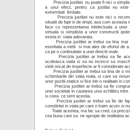
Precizia justitiei nu poate fi nici o simpl
a unui efect, pentru ca justitia nu est
extremitati limitate.
Precizia justitiei nu este nici o recompu
situatii de fapt si de drept, asa cum aceasta
face cu reprezentarea intelectuala a unor te
virtuala si simplista a unor constructii ipote
exista in viata adevarata.
Precizia justitiei ar trebui sa tina mai 
esentiala a vietii si mai ales de efortul de a
ca pe o continuitate a unei directii reale.
Precizia justitiei ar trebui sa fie ace
ocoleasca viata si sa nu incerce sa masche
vietii oricat de imperfecte ar fi considerate a
Precizia justitiei ar trebui sa tina de o mi
schimbarile din viata reala, si care sa renunt
unor pozitii statice si fixe intr-o realitate in c
Precizia justitiei ar trebui sa fie congru
unei societati in cautarea unui echilibru intr
si ceea ce simt acestia.
Precizia jusitiei ar trebui sa fie de fap
constiintei in viata pe care o traim acum si nu i
Toate acestea, ma fac sa cred, ca precizia i
cea buna care sa ne apropie de realitatea ace