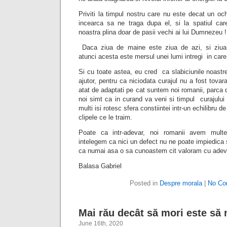
Priviti la timpul nostru care nu este decat un ochi
incearca sa ne traga dupa el, si la spatiul ca
noastra plina doar de pasii vechi ai lui Dumnezeu !
Daca ziua de maine este ziua de azi, si ziua 
atunci acesta este mersul unei lumi intregi in care 
Si cu toate astea, eu cred ca slabiciunile noastr
ajutor, pentru ca niciodata curajul nu a fost tovara
atat de adaptati pe cat suntem noi romanii, parca d
noi simt ca in curand va veni si timpul curajului 
multi isi rotesc sfera constiintei intr-un echilibru 
clipele ce le traim.
Poate ca intr-adevar, noi romanii avem multe
intelegem ca nici un defect nu ne poate impiedica 
ca numai asa o sa cunoastem cit valoram cu adeva
Balasa Gabriel
Posted in
Despre morala
|
No Co
Mai rău decât să mori este să n
June 16th, 2020