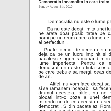
Democratia innamolita in care traim 
Sunday, August 8th, 2010
Democratia nu este o lume pe
Ea nu este decat limita unei l
ne arata doar posibilitatea pe
porni pe un drum catre o lume ce 
al perfectiunii.
Poate tocmai de aceea cei ca
deja ca pe un lucru implinit si
pacalesc singuri ramanand mere
lume imperfecta. Pentru ca 
democratia nu este o tinta ci est
pe care trebuie sa mergi, ceas de
de an.
Altfel, nu vom face decat sa
si sa ramanem incapabili sa fac
drumul acesteia, altfel, nu ne 
blocati intr-o poza a unei dem
mirandu-ne de ce aceasta nu sea
democratii. Si din pacate azi Rom
unul din aceste cazuri, in care