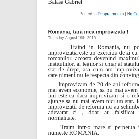
Balasa Gabriel
Posted in
Despre morala
|
No Co
Romania, tara mea improvizata !
Thursday, August 19th, 2010
Traind in Romania, nu pot 
improvizatia este un exercitiu de zi cu 
romanilor, aceasta devenind maximul
institutiilor, al legilor si chiar al sta
stat de drept, asa cum am improvizat
care nimeni nu le respecta din conving
Improvizam de 20 de ani reforme
mai avem economie, sa nu mai avem a
imi este ca daca improvizam si o re
ajunge sa nu mai avem nici un stat. P
improvizatii de reforma nu au schimba
adevarat ci , doar au falsificat
normalitate.
Traim intr-o mare si perpetua 
numeste ROMANIA.