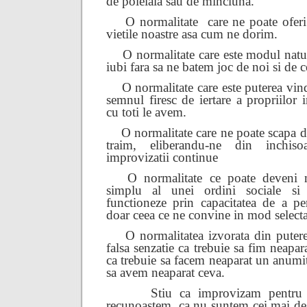
de poleiala sau de minciuna.
O normalitate
care ne poate oferi
vietile noastre asa cum ne dorim.
O normalitate care este modul natu
iubi fara sa ne batem joc de noi si de ce
O normalitate care este puterea vind
semnul firesc de iertare a propriilor 
cu toti le avem.
O normalitate care ne poate scapa d
traim, eliberandu-ne din inchisoa
improvizatii continue
O normalitate ce poate deveni 
simplu al unei ordini sociale si
functioneze prin capacitatea de a pe
doar ceea ce ne convine in mod selecta
O normalitatea izvorata din puter
falsa senzatie ca trebuie sa fim neapar
ca trebuie sa facem neaparat un anumit
sa avem neaparat ceva.
Stiu ca improvizam pentru 
recunoastem, ca nu suntem cei mai des