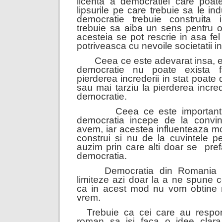
licenta a democratiei care poat
lipsurile pe care trebuie sa le i
democratie trebuie construita
trebuie sa aiba un sens pentru oa
acesteia se pot rescrie in asa fe
potriveasca cu nevoile societatii in
Ceea ce este adevarat insa, es
democratie nu poate exista f
pierderea increderii in stat poat
sau mai tarziu la pierderea increde
democratie.
Ceea ce este important
democratia incepe de la convin
avem, iar acestea influenteaza m
construi si nu de la cuvintele 
auzim prin care alti doar se
pref
democratia.
Democratia din Romania 
limiteze azi doar la a ne spune 
ca in acest mod nu vom obtine 
vrem.
Trebuie ca cei care au responsa
roman sa isi faca o idee clar