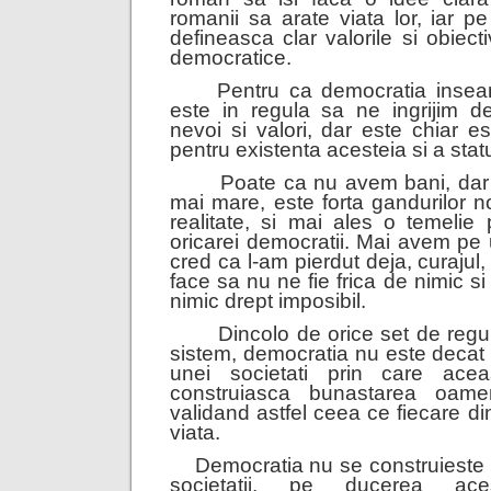
romanii sa arate viata lor, iar 
defineasca clar valorile si obiec
democratice.
Pentru ca democratia inse
este in regula sa ne ingrijim de
nevoi si valori, dar este chiar e
pentru existenta acesteia si a statu
Poate ca nu avem bani, dar
mai mare, este forta gandurilor n
realitate, si mai ales o temelie 
oricarei democratii. Mai avem pe 
cred ca l-am pierdut deja, curajul,
face sa nu ne fie frica de nimic 
nimic drept imposibil.
Dincolo de orice set de regul
sistem, democratia nu este decat 
unei societati prin care ace
construiasca bunastarea oameni
validand astfel ceea ce fiecare di
viata.
Democratia nu se construieste 
societatii, pe ducerea ace