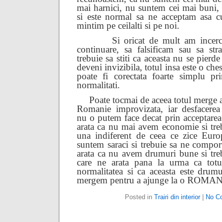
mai harnici, nu suntem cei mai buni, 
si este normal sa ne acceptam asa c
mintim pe ceilalti si pe noi.
Si oricat de mult am incer
continuare, sa falsificam sau sa st
trebuie sa stiti ca aceasta nu se pierd
deveni invizibila, totul insa este o che
poate fi corectata foarte simplu pri
normalitati.
Poate tocmai de aceea totul merge a
Romanie improvizata, iar desfacerea 
nu o putem face decat prin acceptarea 
arata ca nu mai avem economie si tre
una indiferent de ceea ce zice Euro
suntem saraci si trebuie sa ne compor
arata ca nu avem drumuri bune si treb
care ne arata pana la urma ca totu
normalitatea si ca aceasta este drumu
mergem pentru a ajunge la o RO
Posted in
Trairi din interior
|
No C