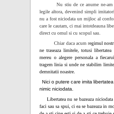
Nu stiu de ce anume ne-am
legile altora, devenind simpli imitatori
nu a fost niciodata un mijloc al confor
care le cautam, ci mai intotdeauna liber
direct cu omul si cu scopul sau.
Chiar daca acum r
egimul nostru
ne traseaza limitele, totusi libertate
mereu o alegere personala a fiecaru
tragem linia si unde ne stabilim limitel
demnitatii noastre.
Nici o putere care imita libertat
nimic niciodata.
Libertatea nu se bazeaza niciodata 
faci sau sa spui, ci ea se bazeaza in m
de a sti cine esti si de a sti ce trebuie