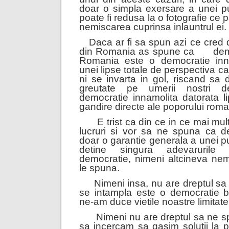
doar o simpla exersare a unei put
poate fi redusa la o fotografie ce 
nemiscarea cuprinsa inlauntrul ei.
Daca ar fi sa spun azi ce cred
din Romania as spune ca
dem
Romania este o democratie inna
unei lipse totale de perspectiva ca
ni se invarta in gol, riscand sa 
greutate pe umerii nostri d
democratie innamolita datorata li
gandire directe ale poporului rom
E trist ca din ce in ce mai mu
lucruri si vor sa ne spuna ca d
doar o garantie generala a unei p
detine singura adevarurile
democratie, nimeni altcineva nema
le spuna.
Nimeni insa, nu are dreptul sa
se intampla este o democratie b
ne-am duce vietile noastre limitat
Nimeni nu are dreptul sa ne s
sa incercam sa gasim solutii la 