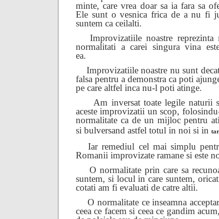
minte, care vrea doar sa ia fara sa o
Ele sunt o vesnica frica de a nu fi j
suntem ca ceilalti.
Improvizatiile noastre reprezinta
normalitati a carei singura vina es
ea.
Improvizatiile noastre nu sunt dec
falsa pentru a demonstra ca poti ajunge
pe care altfel inca nu-l poti atinge.
Am inversat toate legile naturii 
aceste improvizatii un scop, folosind
normalitate ca de un mijloc pentru at
si bulversand astfel totul in noi si in
ta
Iar remediul cel mai simplu pentr
Romanii improvizate ramane si este no
O normalitate prin care sa recuno
suntem, si locul in care suntem, oricat
cotati am fi evaluati de catre altii.
O normalitate ce inseamna acceptar
ceea ce facem si ceea ce gandim acum, 