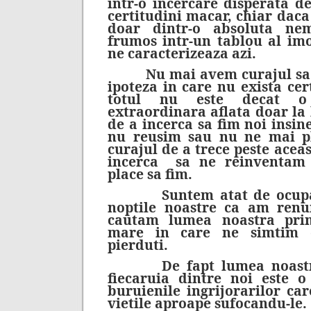
intr-o incercare disperata d
certitudini macar, chiar daca
doar dintr-o absoluta nem
frumos intr-un tablou al im
ne caracterizeaza azi.
Nu mai avem curajul sa n
ipoteza in care nu exista cer
totul nu este decat o p
extraordinara aflata doar la 
de a incerca sa fim noi insin
nu reusim sau nu ne mai pl
curajul de a trece peste aceas
incerca sa ne reinventam
place sa fim.
Suntem atat de ocupati i
noptile noastre ca am renu
cautam lumea noastra pri
mare in care ne simtim c
pierduti.
De fapt lumea noastra
fiecaruia dintre noi este 
buruienile ingrijorarilor ca
vietile aproape sufocandu-le.