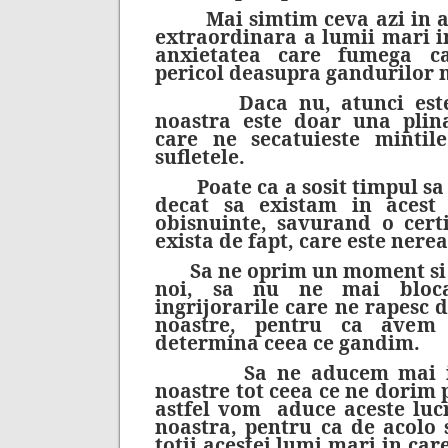
Mai simtim ceva azi in afa
extraordinara a lumii mari i
anxietatea care fumega 
pericol deasupra gandurilor 
Daca nu, atunci este tr
noastra este doar una plin
care ne secatuieste mintil
sufletele.
Poate ca a sosit timpul sa
decat sa existam in acest 
obisnuinte, savurand o cert
exista de fapt, care este nerea
Sa ne oprim un moment si s
noi, sa nu ne mai bloc
ingrijorarile care ne rapesc d
noastre, pentru ca avem
determina ceea ce gandim.
Sa ne aducem mai inta
noastre tot ceea ce ne dorim
astfel vom
aduce aceste lucr
noastra, pentru ca de acolo
totii acestei lumi mari in ca