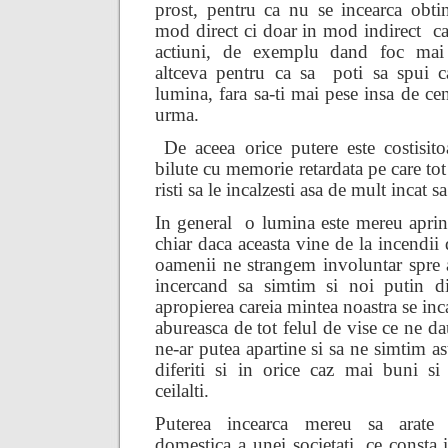
prost, pentru ca nu se incearca obti
mod direct ci doar in mod indirect
ca
actiuni, de exemplu dand foc mai 
altceva pentru ca sa
poti sa spui c
lumina, fara sa-ti mai pese insa de cen
urma.
De aceea orice putere este costisito
bilute cu memorie retardata pe care tot
risti sa le incalzesti asa de mult incat sa
In general
o lumina este mereu aprin
chiar daca aceasta vine de la incendii 
oamenii ne strangem involuntar spre a
incercand sa simtim si noi putin di
apropierea careia mintea noastra se inca
abureasca de tot felul de vise ce ne da
ne-ar putea apartine si sa ne simtim as
diferiti si in orice caz mai buni si
ceilalti.
Puterea incearca mereu sa arate
domestica a unei societati, ce consta