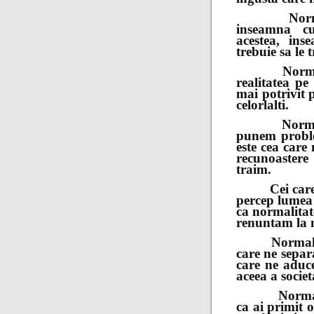
Normalitat
inseamna cu
acestea, ins
trebuie sa le
Normalitat
realitatea pe
mai potrivit p
celorlalti.
Normalitat
punem problem
este cea care
recunoastere
traim.
Cei care nu 
percep lumea 
ca normalitat
renuntam la m
Normalitatea
care ne separ
care ne aduce
aceea a societa
Normalitat
ca ai primit 