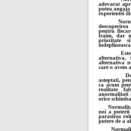
adevarat apr
putea angaja 
experientei d
Normalitat
descoperirea
pentru fiecar
traim, dar m
prioritate 
indeplineasca
Este adev
alternativa,
alternativa n
care o avem a
Deci dac
asteptati, pe
ca acum pentr
realitate f
anormalitati 
orice schimb
Normalitatea
noi a puterii
parasirea rol
putere de a a
Normalitate