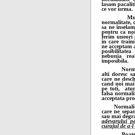
lasam pacaliti
ce vor urma.
Multi vor
normalitate, 
sa ne inselam
pentru ca noi
ferim uneori 
in care trai
ne acceptam a
posibilitate
nebunia rea
imposibila.
Normalitat
alti doresc s
care ne desch
cand noi mai
pe toti, atu
falsa normali
acceptata pro
Normalitatea
care ne separa
sau mai degr
adevarului p
curajul de a-l
Poate ca un