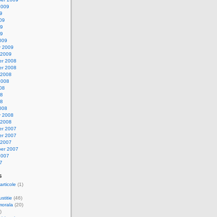
2009
9
09
09
09
009
y 2009
 2009
r 2008
r 2008
 2008
2008
08
08
08
008
y 2008
 2008
r 2007
r 2007
 2007
er 2007
2007
7
s
articole
(1)
stitie
(46)
morala
(20)
)