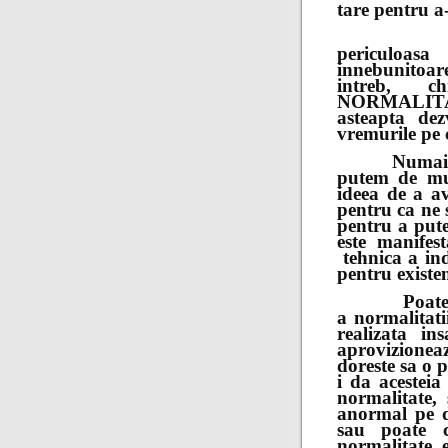
tare pentru a-
Si uneor
periculoas
innebunitoar
intreb, 
NORMALIT
asteapta dez
vremurile pe 
Numai ca n
putem de mu
ideea de a av
pentru ca ne 
pentru a pute
este manifes
tehnica a ind
pentru existe
Poate ca e
a normalitati
realizata in
aprovizione
doreste sa o p
i da acesteia
normalitate, 
anormal pe d
sau poate c
normalitate 