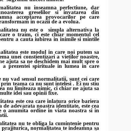
ea nu inseamna perfectiune, dar
noasterea greselilor si invatarea din
eamna acceptarea provocarilor pe care
 transformam in ocazii de a evolua.
ea nu este o simpla alternativa la
 care o traim, ci este chiar momentul cel
entru a cauta iubirea in inimile si mintile
ea este modul in care noi putem sa
a unei constientizari a vietilor noastre,
 ne ajuta sa ne deschidem mai mult spre o
 a prezentei spirituale in lumea in care
vad sensul normalitatii, sunt cei care
prin teama ca nu sunt intelesi . Ei nu stiu
ea nu limiteaza nimic, ci chiar ne ajuta sa
ulte idei sau opinii fixe.
 este cea care inlatura orice bariera
a de adevarata noastra identitate, este cea
 o anumita ordine in viata noastra si in
tii.
ea nu te obliga la cumintenie pentru
o prajiturica, normalitatea te indeamna sa