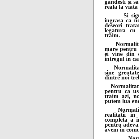
gandesti si sa
reala la viata
Si sigur v
ingrasa ca n
deseori trat
legatura cu 
traim.
Normalitatea
mare pentru 
ei vine din 
intregul in ca
Normalitatea
sine greutat
dintre noi tre
Normalitatea 
pentru ca us
traim azi, n
putem lua ene
Normalitate
realitatii i
completa a in
pentru adevaru
avem in com
Normalitat