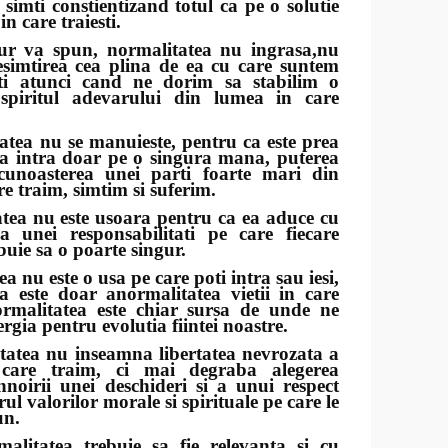
 simti constientizand totul ca pe o solutie
 in care traiesti.
a spun, normalitatea nu ingrasa,nu
esimtirea cea plina de ea cu care suntem
ati atunci cand ne dorim sa stabilim o
spiritul adevarului din lumea in care
 nu se manuieste, pentru ca este prea
a intra doar pe o singura mana, puterea
cunoasterea unei parti foarte mari din
re traim, simtim si suferim.
 nu este usoara pentru ca ea aduce cu
ea unei responsabilitati pe care fiecare
buie sa o poarte singur.
nu este o usa pe care poti intra sau iesi,
a este doar anormalitatea vietii in care
ormalitatea este chiar sursa de unde ne
rgia pentru evolutia fiintei noastre.
a nu inseamna libertatea nevrozata a
n care traim, ci mai degraba alegerea
noirii unei deschideri si a unui respect
l valorilor morale si spirituale pe care le
un.
ea trebuie sa fie relevanta si cu