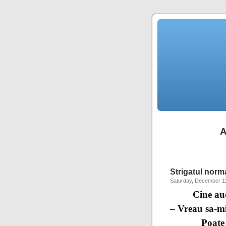
A
Strigatul normal
Saturday, December 1
Cine aude s
– Vreau sa-mi
Poate ca ni