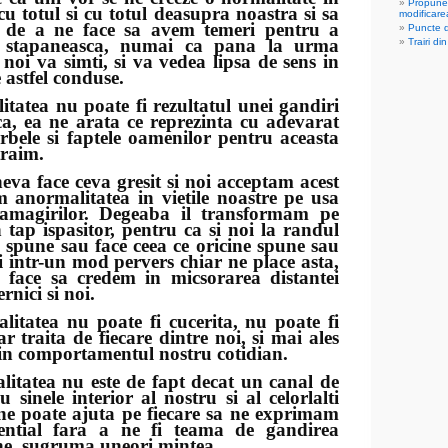
Propuner
 cu totul si cu totul deasupra noastra si sa
modificarea 
 de a ne face sa avem temeri pentru a
Puncte 
 stapaneasca, numai ca pana la urma
Trairi din
 noi va simti, si va vedea lipsa de sens in
e astfel conduse.
a nu poate fi rezultatul unei gandiri
ca, ea ne arata ce reprezinta cu adevarat
rbele si faptele oamenilor pentru aceasta
traim.
face ceva gresit si noi acceptam acest
m anormalitatea in vietile noastre pe usa
amagirilor. Degeaba il transformam pe
n tap ispasitor, pentru ca si noi la randul
spune sau face ceea ce oricine spune sau
ri intr-un mod pervers chiar ne place asta,
 face sa credem in micsorarea distantei
rnici si noi.
a nu poate fi cucerita, nu poate fi
r traita de fiecare dintre noi, si mai ales
in comportamentul nostru cotidian.
a nu este de fapt decat un canal de
 sinele interior al nostru si al celorlalti
ne poate ajuta pe fiecare sa ne exprimam
ential fara a ne fi teama de gandirea
 ne sugruma uneori mintea.