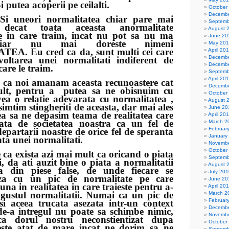
i putea acoperii pe ceilalti.
October
Decembe
i normalitatea chiar pare mai
Septemb
a decat toata aceasta anormalitate
August 
e in care traim, incat nu pot sa nu ma
June 20
chiar nu mai doreste nimeni
May 20
ATEA.
Eu cred ca da, sunt multi cei care
April 20
Decembe
voltarea unei normalitati indiferent de
Decembe
care le traim.
Septemb
April 20
oi amanam aceasta recunoastere cat
Decembe
lt, pentru a putea sa ne obisnuim cu
October
ea o relatie adevarata cu normalitatea ,
August 
simtim stingheriti de aceasta, dar mai ales
June 20
a sa ne depasim teama de realitatea care
April 20
tata de societatea noastra ca un fel de
March 2
Februar
epartarii noastre de orice fel de speranta
January
nta unei normalitati.
Novembe
October
xista azi mai mult ca oricand o piata
Septemb
i, da ati auzit bine o piata a normalitatii
August 
sa din piese false, de unde fiecare se
July 201
aza cu un pic de normalitate pe care
June 20
una in realitatea in care traieste pentru a-
April 20
 gustul normalitatii. Numai ca un pic de
March 2
Februar
si aceea trucata asezata intr-un context
Decembe
e-a intregul nu poate sa schimbe nimic,
Novembe
a dorul nostru neconstientizat dupa
October
este atat de mare incat ne dorim sa ne
Septemb