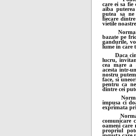
care ei sa fie
aiba puterea
putea sa ne
fiecare dintre
vietile noastr
Normalitate
bazate pe fri
gandurile, vo
lume in care 
Daca cineva 
lucru, invita
cea mare a 
acesta intr-u
nostru putem 
face, si uneo
pentru ca ne
dintre cei pute
Normalitate
impusa ci doa
exprimata pr
Normalitate
comunicare cu
oameni care 
propriul pot
ingusta care