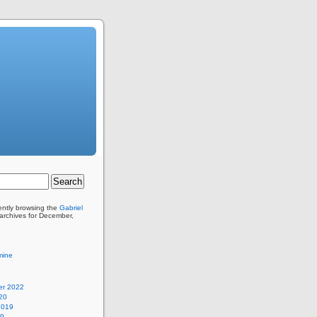
ently browsing the
Gabriel
archives for December,
mine
r 2022
20
2019
19