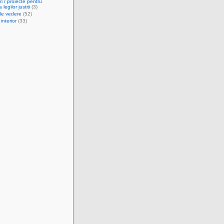
i / proiecte pentru
legilor justiti
(3)
de vedere
(52)
 interior
(33)