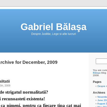
Gabriel Bălaşa
Despre Justitie, Lege si alte lucruri
rchive for December, 2009
You are curr
Bălaşa
blog 
2009.
itatii
Pages
2th, 2009
Despre 
trigatul normalitatii?
Archives
Novembe
 recunoasteti existenta!
June 20
August 
meni, pentru ca fiecare tipa cat mai
May 20