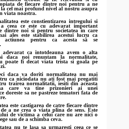
opiata de fiecare dintre noi pentru a ne
la cel mai profund nivel al nostru asupra
in viata noastra.
ea este constientizarea intregului si
 a ceea ce este cu adevarat important
e dintre noi si pentru societatea in care
ai ales este stabilirea acestui lucru ca
si actiunea pentru ca acesta să se
.
arat ca intotdeauna avem o alta
 si daca noi renuntam la normalitate,
u poate fi decat viata trista si goala pe
zi.
a va doriti normalitatea nu mai
ntru ca niciodata nu ati fost mai pregatiti
u trairea normalitatii, iesiti din aceasta
alsa care va tine prizonieri ai unei
ce doreste sa ne pastreze tematori fata de
are.
 este castigarea de catre fiecare dintre
 de a ne crea o viata plina de sens. Este
ului de victima a celui care nu are nici o
lege sau de a schimba ceva.
a nu te lasa sa urmaresti ceea ce se