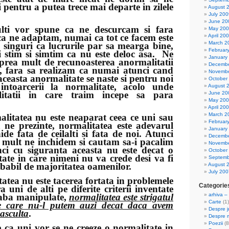
 pentru a putea trece mai departe in zilele
August 
July 200
June 20
 spune ca ne descurcam si fara
May 20
ca ne adaptam, numai ca tot ce facem este
April 20
March 2
 singuri ca lucrurile par sa mearga bine,
Februar
 stim si simtim ca nu este deloc asa. Ne
January
prea mult de recunoasterea anormalitatii
Decembe
m, fara sa realizam ca numai atunci cand
Novembe
ceasta anormalitate se naste si pentru noi
October
a intoarcerii la normalitate, acolo unde
August 
litatii in care traim incepe sa para
June 20
May 20
April 20
March 2
ea nu este neaparat ceea ce uni sau
Februar
a ne prezinte, normalitatea este adevarul
January
ide fata de ceilalti si fata de noi. Atunci
Decembe
 mult ne inchidem si cautam sa-i pacalim
Novembe
nci cu siguranta aceasta nu este decat o
October
tate in care nimeni nu va crede desi va fi
Septemb
babil de majoritatea oamenilor.
August 
July 200
 nu este tacerea fortata in problemele
Categorie
 uni de alti pe diferite criterii inventate
aba manipulate,
normalitatea este strigatul
arhiva – 
Carte
(1)
e care nu-l putem auzi decat daca avem
Despre ju
 asculta
.
Despre 
Poezii
(8
i vor se ne creeze o normalitate in