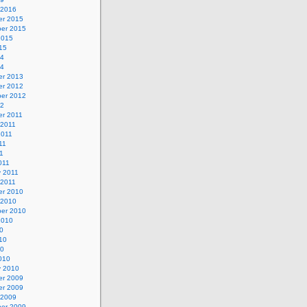
 2016
r 2015
er 2015
2015
15
14
14
r 2013
r 2012
er 2012
12
r 2011
 2011
2011
11
11
011
y 2011
 2011
r 2010
 2010
er 2010
2010
0
10
10
010
y 2010
r 2009
r 2009
 2009
er 2009