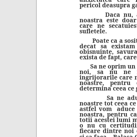
pericol deasupra g
Daca nu, atunci
noastra este doar
care ne secatuies
sufletele.
Poate ca a sosit 
decat sa existam
obisnuinte, savur
exista de fapt, care
Sa ne oprim un m
noi, sa nu ne 
ingrijorarile care 
noastre, pentru
determina ceea ce
Sa ne aducem 
noastre tot ceea c
astfel vom
aduce a
noastra, pentru c
totii acestei lumi 
o nu cu certitudi
fiecare dintre noi
si sa faca.
Balasa