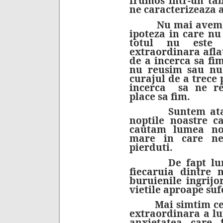
frumos intr-un ta
ne caracterizeaza a
Nu mai avem cur
ipoteza in care nu 
totul nu este d
extraordinara afla
de a incerca sa fim
nu reusim sau nu
curajul de a trece 
incerca sa ne r
place sa fim.
Suntem atat de 
noptile noastre 
cautam lumea no
mare in care ne
pierduti.
De fapt lumea
fiecaruia dintre 
buruienile ingrijo
vietile aproape su
Mai simtim ceva 
extraordinara a lu
anxietatea care