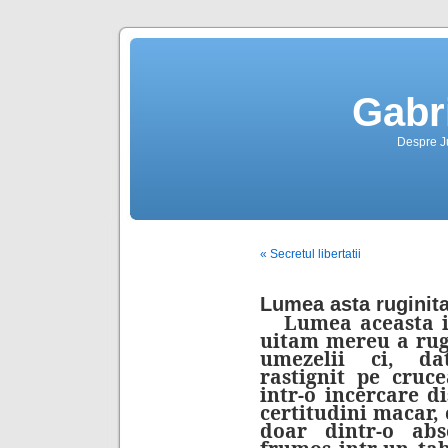
Gabr
Despre Jus
« Secretul libertatii
Lumea asta ruginit
Lumea aceasta in 
uitam mereu a rugi
umezelii ci, dat
rastignit pe cruce
intr-o incercare d
certitudini macar,
doar dintr-o abs