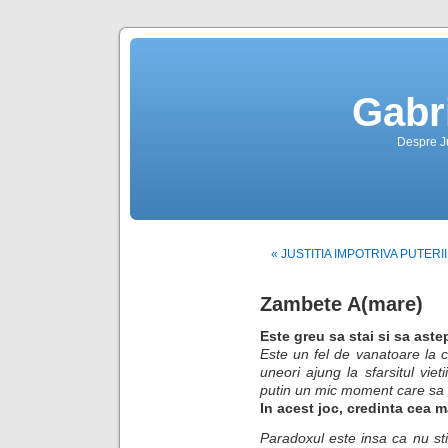
Gabr
Despre Jus
« JUSTITIA IMPOTRIVA PUTERI
Zambete A(mare)
Este greu sa stai si sa ast
Este un fel de vanatoare la 
uneori ajung la sfarsitul vie
putin un mic moment care sa f
In acest joc, credinta cea 
Paradoxul este insa ca nu st