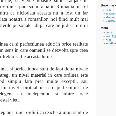
durile, si vietile noastre sunt aranjate in
Bookmar
Iar ordinea pare sa nu aiba in Romania un rol
CSM
ntru ca niciodata aceasta nu a fost un far
Juridice.
Ministerul
viata noastra a romanilor, noi fiind mult mai
Societat
arerile personale
dupa care ne judecam unii
Meta
Log in
Valid
XH
XFN
nea ca si perfectiunea aduc in orice realitate
WordPre
 un sens in care oamenii se dezvolta spre ceea
ar trebui sa fie aceasta lume.
inea si perfectiunea sunt de fapt doua nivele
intreg, un nivel material in care ordinea este
od simplu fara prea multe exceptii, sau
 un nivel spiritual in care perfectiunea ne
elegem cu intelepciune si iubire toate
estei vieti.
eptarea unei ordini ca reactie a unui simt de