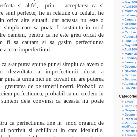
May 20
fecta si altfel,
prin
acceptarea ca si
April 20
March 2
e sunt perfecte, fie in relatiile cu ceilalti, fie
Februar
n orice alte situatii, dar aceasta nu este o
January
Decembe
e simpla care sa poata fi sustinuta in mod
Novembe
October
tre oameni, pentru ca ne este greu oricat de
August 
am fi sa cautam si sa gasim perfectiunea
June 20
May 20
e aceste imperfectiuni.
April 20
March 2
Februar
January
 ca s-ar putea spune pur si simplu ca avem o
Decembe
ai dezvoltata a imperfectiunii decat a
Novembe
October
dar pina la urma nici un cuvant nu are puterea
Septemb
August 
ca
greutatea de pe umerii nostri. Probabil ca
July 200
eciem perfectiunea, probabil ca nu credem in
Categorie
i suntem deja convinsi ca aceasta nu poate
arhiva – 
Carte
(1)
Despre ju
Despre 
Poezii
(8
tru ca perfectiunea tine in
mod organic de
Propuner
modificarea 
ul potrivit si echilibrat in care idealurile,
Puncte 
Trairi din