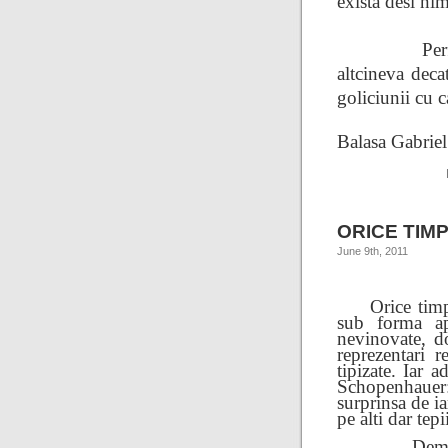
exista desi ni
Per
altcineva deca
goliciunii cu 
Balasa Gabrie
ORICE TIM
June 9th, 2011
Orice timp ar
sub forma ap
nevinovate, d
reprezentari r
tipizate. Iar 
Schopenhauer
surprinsa de i
pe alti dar tep
Democratiil