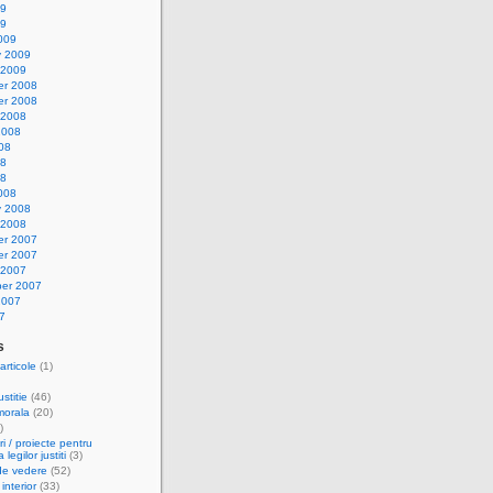
09
09
009
y 2009
 2009
r 2008
r 2008
 2008
2008
08
08
08
008
y 2008
 2008
r 2007
r 2007
 2007
er 2007
2007
7
s
articole
(1)
stitie
(46)
morala
(20)
)
i / proiecte pentru
legilor justiti
(3)
de vedere
(52)
 interior
(33)