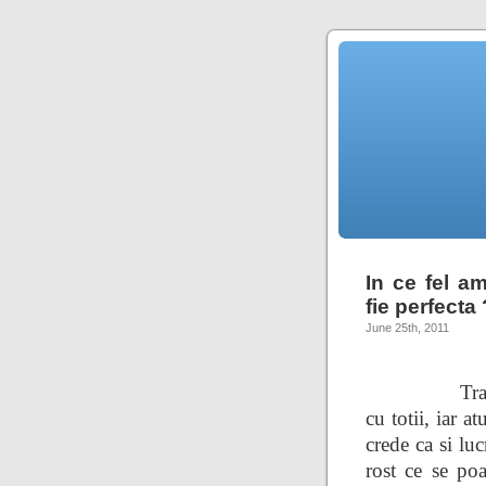
In ce fel a
fie perfecta 
June 25th, 2011
Traim zi
cu totii, iar 
crede ca si luc
rost ce se poa