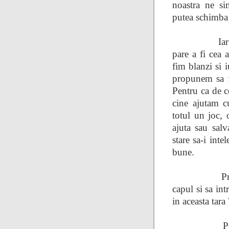
noastra ne si
putea schimba
Iar
pare a fi cea a
fim blanzi si i
propunem sa fa
Pentru ca de c
cine ajutam c
totul un joc,
ajuta sau sal
stare sa-i inte
bune.
P
capul si sa in
in aceasta tara 
P