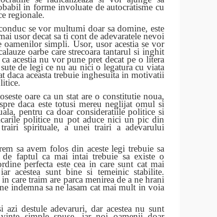
babil in forme involuate de autocratisme cu
ice regionale.
 conduc se vor multumi doar sa domine, este
mai usor decat sa ti cont de adevaratele nevoi
le oamenilor simpli. Usor, usor acestia se vor
alauze oarbe care strecoara tantarul si inghit
 ca acestia nu vor pune pret decat pe o litera
sute de legi ce nu au nici o legatura cu viata
t daca aceasta trebuie inghesuita in motivatii
litice.
oseste oare ca un stat are o constitutie noua,
spre daca este totusi mereu neglijat omul si
tuala, pentru ca doar consideratiile politice si
ficarile politice nu pot aduce nici un pic din
 trairi spirituale, a unei trairi a adevarului
em sa avem folos din aceste legi trebuie sa
i de faptul ca mai intai trebuie sa existe o
ordine perfecta este cea in care sunt cat mai
iar acestea sunt bine si temeinic stabilite.
in care traim are parca menirea de a ne hrani
a ne indemna sa ne lasam cat mai mult in voia
 azi destule adevaruri, dar acestea nu sunt
uvinte simple spuse, iar noi oamenii doar