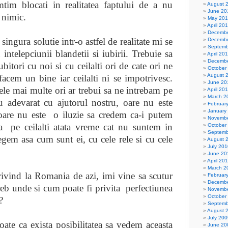
mtim blocati in realitatea faptului de a nu
August 
June 20
 nimic.
May 20
April 20
Decembe
 singura solutie intr-o astfel de realitate mi se
Decembe
Septemb
 intelepciunii blandetii si iubirii. Trebuie sa
April 20
Decembe
ubitori cu noi si cu ceilalti ori de cate ori ne
October
August 
cem un bine iar ceilalti ni se impotrivesc.
June 20
ele mai multe ori ar trebui sa ne intrebam pe
April 20
March 2
u adevarat cu ajutorul nostru, oare nu este
Februar
January
 oare nu este
o iluzie sa credem ca-i putem
Novembe
va
pe ceilalti atata vreme cat nu suntem in
October
Septemb
legem asa cum sunt ei, cu cele rele si cu cele
August 
July 201
June 20
April 20
March 2
rivind la Romania de azi, imi vine sa scutur
Februar
Decembe
treb unde si cum poate fi privita
perfectiunea
Novembe
October
?
Septemb
August 
July 200
oate ca exista posibilitatea sa vedem aceasta
June 20