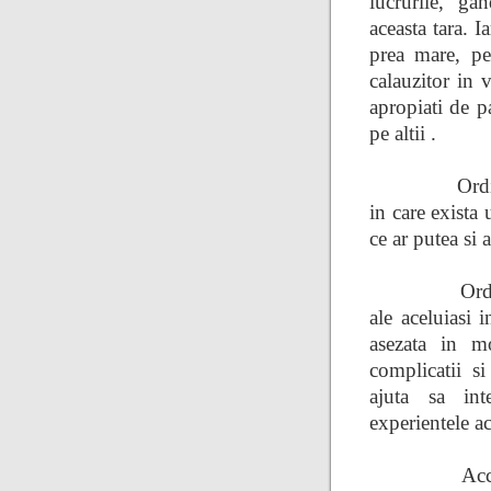
lucrurile, gan
aceasta tara. 
prea mare, pe
calauzitor in 
apropiati de p
pe altii .
Ordi
in care exista
ce ar putea si 
Ord
ale aceluiasi 
asezata in m
complicatii si
ajuta sa int
experientele ac
Acc