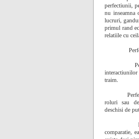
perfectiunii, 
nu inseamna o
lucruri, gandur
primul rand ech
relatiile cu ceil
Perf
P
interactiunilor
traim.
Perfe
roluri sau de
deschisi de put
comparatie, ea