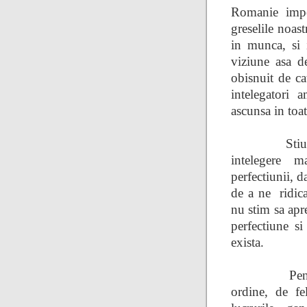
Romanie imper
greselile noastr
in munca, si i
viziune asa d
obisnuit de ca
intelegatori 
ascunsa in toat
Stiu
intelegere m
perfectiunii, 
de a ne
ridi
nu stim sa apr
perfectiune s
exista.
Pen
ordine, de fel