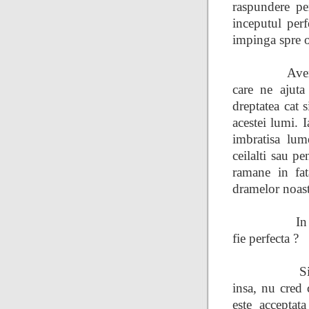
raspundere pen
inceputul perf
impinga spre o
Avem
care ne ajuta
dreptatea cat 
acestei lumi. 
imbratisa lum
ceilalti sau p
ramane in fa
dramelor noast
In
fie perfecta ?
S
insa, nu cred 
este acceptat