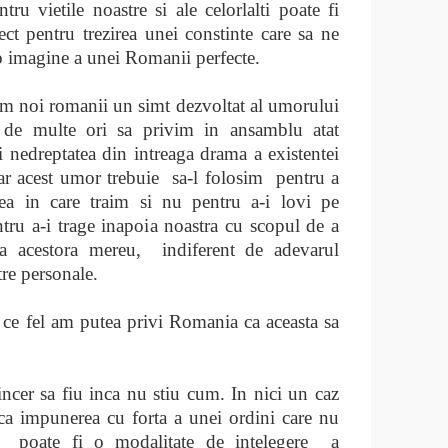
tru vietile noastre si ale celorlalti poate fi
ect pentru trezirea unei constinte care sa ne
 imagine a unei Romanii perfecte.
 noi romanii un simt dezvoltat al umorului
 de multe ori sa privim in ansamblu atat
si nedreptatea din intreaga drama a existentei
Iar acest umor trebuie
sa-l folosim
pentru a
ea in care traim si nu pentru a-i lovi pe
entru a-i trage inapoia noastra cu scopul de a
ta acestora mereu,
indiferent de adevarul
re personale.
 ce fel am putea privi Romania ca aceasta sa
incer sa fiu inca nu stiu cum. In nici un caz
ca impunerea cu forta a unei ordini care nu
a
poate fi o modalitate de intelegere
a