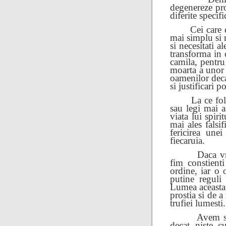
degenereze pro
diferite specif
Cei care
mai simplu si 
si necesitati a
transforma in c
camila, pentru
moarta a unor 
oamenilor deca
si justificari po
La ce fol
sau legi mai a
viata lui spiri
mai ales falsi
fericirea unei
fiecaruia.
Daca vr
fim constien
t
ordine, iar o 
putine reguli 
Lumea aceasta 
prostia si de 
trufiei lumesti.
Avem si
decat niste c