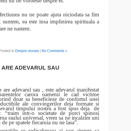
meni nu ne vorbeste despre el.
fectiunea nu ne poate ajuta niciodata sa fim
t suntem, ea este insa implinirea spirituala a
care ne nastem.
l
Posted in
Despre morala
|
No Comments »
P ARE ADEVARUL SAU
e adevarul sau , este adevarul manifestat
arentelor carora oamenii le cad victime
orind doar sa beneficieze de confortul unei
eductibile ale convingerilor deja formate si
adevarul timpului nostru a fost spus deja de
:
“
traim intr-o societate de porci spinosi
arna raului universal, vrem sa ne incalzim uni
ii de pe spatele fiecaruia nu ne lasa”.
e se radicalizeaza si vor ajunge sa