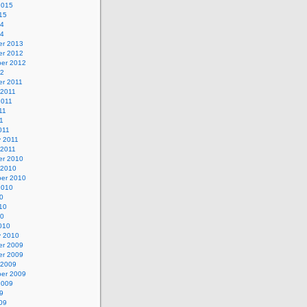
2015
15
14
14
r 2013
r 2012
er 2012
12
r 2011
 2011
2011
11
11
011
y 2011
 2011
r 2010
 2010
er 2010
2010
0
10
10
010
y 2010
r 2009
r 2009
 2009
er 2009
2009
9
09