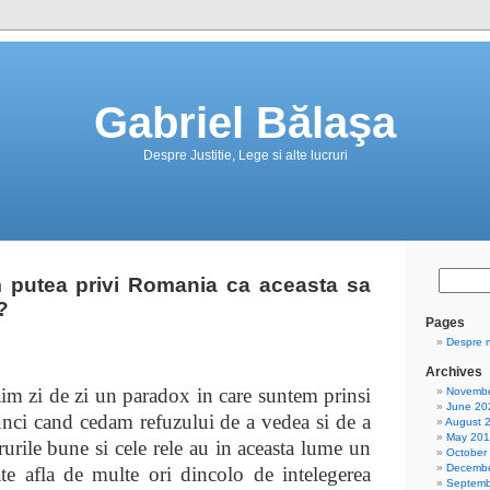
Gabriel Bălaşa
Despre Justitie, Lege si alte lucruri
m putea privi Romania ca aceasta sa
?
Pages
Despre 
Archives
 de zi un paradox in care suntem prinsi
Novembe
June 20
atunci cand cedam refuzului de a vedea si de a
August 
May 20
rurile bune si cele rele au in aceasta lume un
October
Decembe
te afla de multe ori dincolo de intelegerea
Septemb