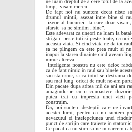
ne luam dreptul de a cere totul de la aces
timp,
visam mereu.
De fapt noi nu suntem decat niste str
drumul mintii, asezat intre bine si ra
izvor al bucuriei
la care doar visam,
sfarsit
sa ne simtim „bine”.
Este adevarat ca uneori ne luam la batai
strigam peste toti si peste toate, ca noi
aceasta viata. Si cind viata ne da tot rau
sa ne plingem ca este prea mult si n
inapoi la starea dinainte cind aveam ling
nimic altceva.
Inteligenta noastra nu este deloc rabd
ca de fapt nimic in raul sau binele aceste
sau statornic, si ca totul se destrama 
sau mai lung
oricat de mult ne-am purta
Din pacate dupa atitea mii de ani am ra
amagindu-ne cu o cunoastere iluzorie
putea trai cu impresia unei vieti p
construim.
Da, noi suntem desteptii care ne invart
acestei lumi, pentru ca nu suntem pre
nevazutul ei intelepciunea unei rinduir
punct de sprijin care traieste in statornic
Ce pacat ca nu stim sa ne intoarcem catre