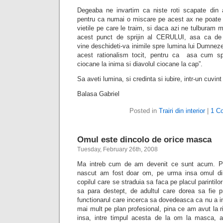
Degeaba ne invartim ca niste roti scapate din 
pentru ca numai o miscare pe acest ax ne poate 
vietile pe care le traim, si daca azi ne tulburam m
acest punct de sprijin al CERULUI, asa ca de 
vine deschideti-va inimile spre lumina lui Dumneze
acest rationalism tocit, pentru ca asa cum 
ciocane la inima si diavolul ciocane la cap”.
Sa aveti lumina, si credinta si iubire, intr-un cuvi
Balasa Gabriel
Posted in
Trairi din interior
|
1 C
Omul este dincolo de orice masca
Tuesday, February 26th, 2008
Ma intreb
cum de am devenit ce sunt acum. Po
nascut am fost doar om, pe urma insa omul di
copilul care se straduia sa faca pe placul parintilo
sa para destept, de adultul care dorea sa fie p
functionarul care incerca sa dovedeasca ca nu a i
mai mult pe plan profesional, pina ce am avut la r
insa, intre timpul acesta de la om la masca,