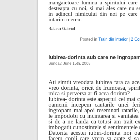
mangaietoare lumina a spiritului care
desteapta cu noi, si mai ales care nu s
in adincul nimicului din noi pe care 
intarim mereu.
Balasa Gabriel
Posted in
Trairi din interior
|
2 Co
Iubirea-dorinta sub care ne ingropa
Sunday, June 15th, 2008
Ati simtit vreodata iubirea fara ca ace
vreo dorinta, oricit de frumoasa, spiri
mica si perversa ar fi acea dorinta?
Iubirea- dorinta este aspectul cel mai 
oamenii incepem cautarile unei feri
ingropam mai apoi resemnati ratarile,
le impodobi cu incintarea si vanitatea 
si de a ne lauda ca totusi am trait e
imbogatit cunostintele si sentimentele 
Datorita acestei iubiri-dorinta noi o
facem copii care vrem sa arate si s