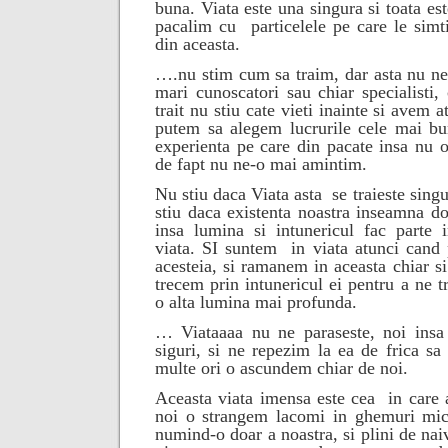
buna. Viata este una singura si toata est
pacalim cu
particelele pe care le si
din aceasta.
….nu stim cum sa traim, dar asta nu n
mari cunoscatori sau chiar specialisti
trait nu stiu cate vieti inainte si avem a
putem sa alegem lucrurile cele mai bu
experienta pe care din pacate insa nu 
de fapt nu ne-o mai amintim.
Nu stiu daca Viata asta
se traieste sing
stiu daca existenta noastra inseamna do
insa lumina si intunericul fac parte 
viata. SI suntem
in viata atunci cand
acesteia, si ramanem in aceasta chiar s
trecem prin intunericul ei pentru a ne t
o alta lumina mai profunda.
… Viataaaa nu ne paraseste, noi insa
siguri, si ne repezim la ea de frica sa
multe ori o ascundem chiar de noi.
Aceasta viata imensa este cea
in care
noi o strangem lacomi in ghemuri mici
numind-o doar a noastra, si plini de nai