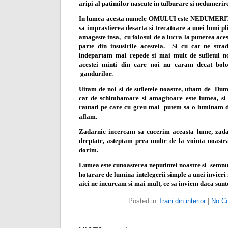
aripi al patimilor nascute in tulburare si nedumerir
In lumea acesta numele OMULUI este NEDUMERITUL
sa imprastierea desarta si trecatoare a unei lumi pl
amageste insa,
cu folosul de a lucra la punerea aces
parte din insusirile acesteia.
Si cu cat ne stra
indepartam mai repede si mai mult de sufletul no
acestei minti din care noi nu caram decat bolov
gandurilor.
Uitam de noi si de sufletele noastre, uitam de
Dum
cat de schimbatoare si amagitoare este lumea, si
rautati pe care cu greu mai
putem sa o luminam di
aflam.
Zadarnic incercam sa cucerim aceasta lume, zad
dreptate, asteptam prea multe de la vointa noastra
dorim.
Lumea este cunoasterea neputintei noastre si
semnul
hotarare de lumina intelegerii simple a unei invieri
aici ne incurcam si mai mult, ce sa inviem daca sun
Posted in
Trairi din interior
|
No C