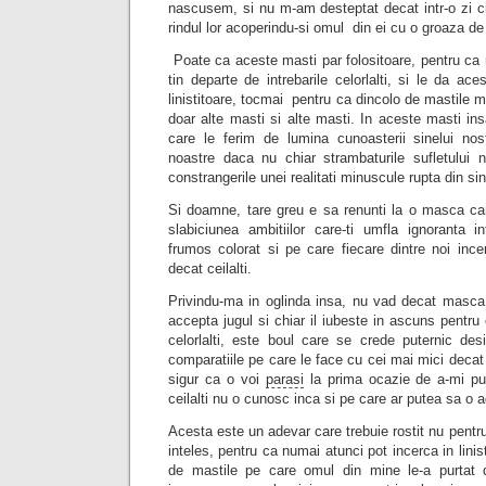
nascusem, si nu m-am desteptat decat intr-o zi c
rindul lor acoperindu-si omul din ei cu o groaza de
Poate ca aceste masti par folositoare, pentru ca 
tin departe de intrebarile celorlalti, si le da ac
linistitoare, tocmai
pentru ca dincolo de mastile m
doar alte masti si alte masti. In aceste masti in
care le ferim de lumina cunoasterii sinelui no
noastre daca nu chiar strambaturile sufletului no
constrangerile unei realitati minuscule rupta din sin
Si doamne, tare greu e sa renunti la o masca car
slabiciunea ambitiilor care-ti umfla ignoranta i
frumos colorat si pe care fiecare dintre noi inc
decat ceilalti.
Privindu-ma in oglinda insa, nu vad decat masca
accepta jugul si chiar il iubeste in ascuns pentru
celorlalti, este boul care se crede puternic des
comparatiile pe care le face cu cei mai mici decat
sigur ca o voi
parasi
la prima ocazie de a-mi p
ceilalti nu o cunosc inca si pe care ar putea sa o 
Acesta este un adevar care trebuie rostit nu pentru 
inteles, pentru ca numai atunci pot incerca in lin
de mastile pe care omul din mine le-a purtat d