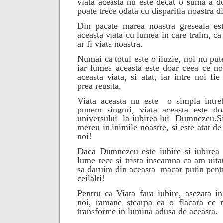
viata aceasta nu este decat o suma a do
poate trece odata cu disparitia noastra d
Din pacate marea noastra greseala e
aceasta viata cu lumea in care traim, ca 
ar fi viata noastra.
Numai ca totul este o iluzie, noi nu pute
iar lumea aceasta este doar ceea ce no
aceasta viata, si atat, iar intre noi f
prea reusita.
Viata aceasta nu este
o simpla intre
punem singuri, viata aceasta este do
universului
la iubirea lui
Dumnezeu.
S
mereu in inimile noastre, si este atat de
noi!
Daca Dumnezeu este iubire si iubirea e
lume rece si trista inseamna ca am uita
sa daruim din aceasta
macar putin pentr
ceilalti!
Pentru ca Viata fara iubire, asezata in
noi, ramane stearpa ca o flacara ce 
transforme in lumina adusa de aceasta.