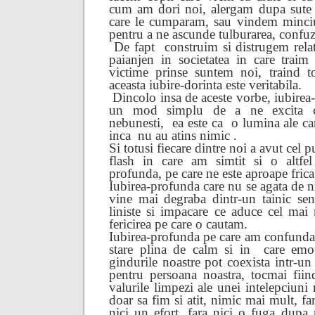
cum am dori noi, alergam dupa sute d
care le cumparam, sau vindem minci
pentru a ne ascunde tulburarea, confuzi
De fapt
construim si distrugem rela
paianjen in societatea in care traim 
victime prinse suntem noi, traind t
aceasta iubire-dorinta este veritabila.
Dincolo insa de aceste vorbe, iubirea-
un mod simplu de a ne excita cr
nebunesti,
ea este ca
o lumina ale ca
inca
nu au atins nimic .
Si totusi fiecare dintre noi a avut cel p
flash in care am simtit si o altfel
profunda, pe care ne este aproape frica
Iubirea-profunda care nu se agata de ni
vine mai degraba dintr-un tainic sen
liniste si impacare ce aduce cel mai
fericirea pe care o cautam.
Iubirea-profunda pe care am confundat
stare plina de calm si in
care emot
gindurile noastre pot coexista intr-un
pentru persoana noastra, tocmai fiin
valurile limpezi ale unei intelepciuni
doar sa fim si atit, nimic mai mult, far
nici un efort, fara nici o fuga dupa 