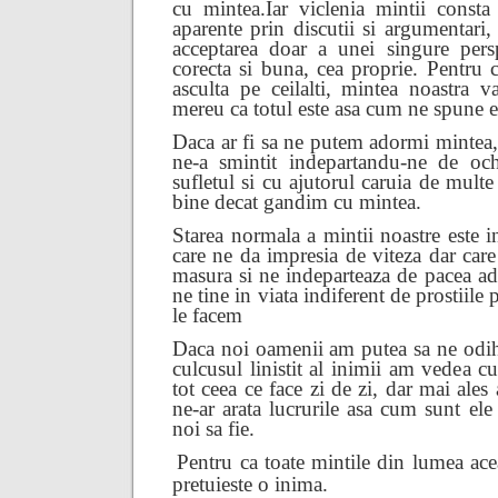
cu mintea.
Iar viclenia mintii consta
aparente prin discutii si argumentari
acceptarea doar a unei singure pers
corecta si buna, cea proprie. Pentru c
asculta pe ceilalti, mintea noastra 
mereu ca totul este asa cum ne spune e
Daca ar fi sa ne putem adormi mintea,
ne-a smintit indepartandu-ne de och
sufletul si cu ajutorul caruia de mult
bine decat gandim cu mintea.
Starea normala a mintii noastre este in
care ne da impresia de viteza dar care
masura si ne indeparteaza de pacea ad
ne tine in viata indiferent de prostiile
le facem
Daca noi oamenii am putea sa ne odi
culcusul linistit al inimii am vedea cu
tot ceea ce face zi de zi, dar mai ale
ne-ar arata lucrurile asa cum sunt el
noi sa fie.
Pentru ca toate mintile din lumea ace
pretuieste o inima.