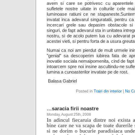
avem si care se potrivesc cu aparentele 
sufletele nostre uitate in colturile cele ma
luminoase ratiuni ce ne stapaneste.
Suntem
invatat inca adevarul singuratatii, pentru c
incercari grele sau depasim obstacole s
singuri, de fapt adevarul sta in unitatea intreg
nostru, si de acolo putem lua cu adevarat pu
acestei vieti, si pentru forta de a usura greutat
Numai ca noi am pierdut de mult urmele inim
”genial” sa descoperim iubirea fata de ap
inovatie sociala nemaipomenita, cind de fapt
intoarcem spre noi insine ascultindu-ne sufl
lumina a cunoasterilor invatate pe de rost.
Balasa Gabriel
Posted in
Trairi din interior
|
No C
…saracia firii noastre
Monday, August 25th, 2008
In adincul fiecaruia dintre noi exista 
bine care ne va scapa de toate durerile 
si ne dorim o bucurie paradisiaca unde 