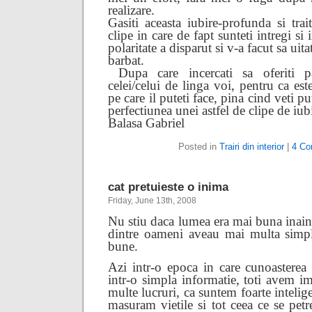
realizare.
Gasiti aceasta iubire-profunda si trait
clipe in care de fapt sunteti intregi si
polaritate a disparut si v-a facut sa uit
barbat.
Dupa care incercati sa oferiti p
celei/celui de linga voi, pentru ca es
pe care il puteti face, pina cind veti pu
perfectiunea unei astfel de clipe de iu
Balasa Gabriel
Posted in
Trairi din interior
|
4 Co
cat pretuieste o inima
Friday, June 13th, 2008
Nu stiu daca lumea era mai buna inaint
dintre oameni aveau mai multa simpl
bune.
Azi intr-o epoca in care cunoasterea 
intr-o simpla informatie, toti avem im
multe lucruri, ca suntem foarte intelig
masuram vietile si tot ceea ce se pet