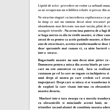
Lipsiti de orice
prevedere ne rotim ca nebunii numa
sa ne recuperam un echilibru relativ si precar din a
Ne otravim singuri cu increderea copilareasca ca put
in timp ce noi nu suntem decat niste trecatori p
abandonam mai devreme sau mai tarziu, plini de rat
mangaie tristetile .
Nu avem insa puterea de a fugi d
se baga mereu cu sila in vietile noastre, si chiar c
atrasi de ea pentru ca acolo patimile noastre, si fi
atat de otravitoare, acestea transformandu-se doar i
doar sperantele mai raman vi, ca niste bacterii c
intr-o
otrava .
Rugaciunile noastre nu sunt decat niste pietre c
Dumnezeu pentru a misca din acesta binele pe care-
care nu este amestecat cu raul,
fara sa realiz
vatamam pe cel la care ne rugam cu inchipuirea si 
unui drept al nostru pe care credem ca-l avem 
imprejurari. Drept care se misca si se transforma in
de rasplati la care visam intr-una cu obraznicie
noastra desarta.
Muritori intr-o tara stearpa cu o morala trandava
cu obrazniciile si minciunile acestei lumi, ne
tristetilor tacand alaturi de constiinta noastra ado