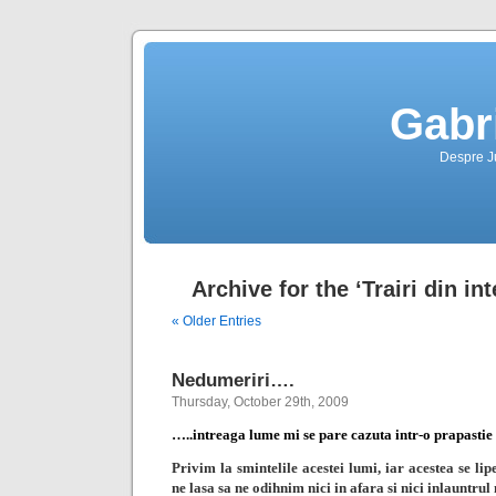
Gabr
Despre Jus
Archive for the ‘Trairi din in
« Older Entries
Nedumeriri….
Thursday, October 29th, 2009
…..intreaga lume mi se pare cazuta intr-o prapasti
Privim la smintelile acestei lumi, iar acestea se lipe
ne lasa sa ne odihnim nici in afara si nici inlauntrul 