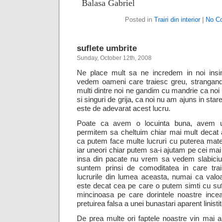
Balasa Gabriel
Posted in
Trairi din interior
|
No C
suflete umbrite
Sunday, October 12th, 2008
Ne place mult sa ne incredem in noi insin
vedem oameni care traiesc greu, strangand 
multi dintre noi ne gandim cu mandrie ca noi
si singuri de grija, ca noi nu am ajuns in sta
este de adevarat acest lucru.
Poate ca avem o locuinta buna, avem u
permitem sa cheltuim chiar mai mult decat 
ca putem face multe lucruri cu puterea mat
iar uneori chiar putem sa-i ajutam pe cei mai 
insa din pacate nu vrem sa vedem slabiciu
suntem prinsi de comoditatea in care t
lucrurile din lumea aceasta, numai ca valo
este decat cea pe care o putem simti cu suf
mincinoasa pe care dorintele noastre inc
pretuirea falsa a unei bunastari aparent linisti
De prea multe ori faptele noastre vin mai al