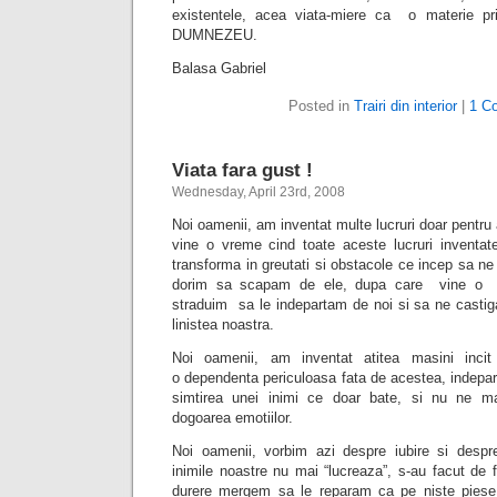
existentele, acea viata-miere ca o materie p
DUMNEZEU.
Balasa Gabriel
Posted in
Trairi din interior
|
1 C
Viata fara gust !
Wednesday, April 23rd, 2008
Noi oamenii, am inventat multe lucruri doar pentru 
vine o vreme cind toate aceste lucruri inventate
transforma in greutati si obstacole ce incep sa ne
dorim sa scapam de ele, dupa care vine o 
straduim sa le indepartam de noi si sa ne castig
linistea noastra.
Noi oamenii, am inventat atitea masini inc
o dependenta periculoasa fata de acestea, indepar
simtirea unei inimi ce doar bate, si nu ne ma
dogoarea emotiilor.
Noi oamenii, vorbim azi despre iubire si despr
inimile noastre nu mai “lucreaza”, s-au facut de f
durere mergem sa le reparam ca pe niste piese 