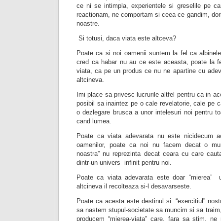
ce ni se intimpla, experientele si greselile pe 
reactionam, ne comportam si ceea ce gandim, dorim
noastre.
Si totusi, daca viata este altceva?
Poate ca si noi oamenii suntem la fel ca albinel
cred ca habar nu au ce este aceasta, poate la f
viata, ca pe un produs ce nu ne apartine cu adeva
altcineva.
Imi place sa privesc lucrurile altfel pentru ca in a
posibil sa inaintez pe o cale revelatorie, cale pe
o dezlegare brusca a unor intelesuri noi pentru to
cand lumea.
Poate ca viata adevarata nu este nicidecum ac
oamenilor, poate ca noi nu facem decat o mu
noastra” nu reprezinta decat ceara cu care cau
dintr-un univers infinit pentru noi.
Poate ca viata adevarata este doar “mierea” 
altcineva il recolteaza si-l desavarseste.
Poate ca acesta este destinul si “exercitiul” nostr
sa nastem stupul-societate sa muncim si sa traim
producem “mierea-viata” care, fara sa stim, ne