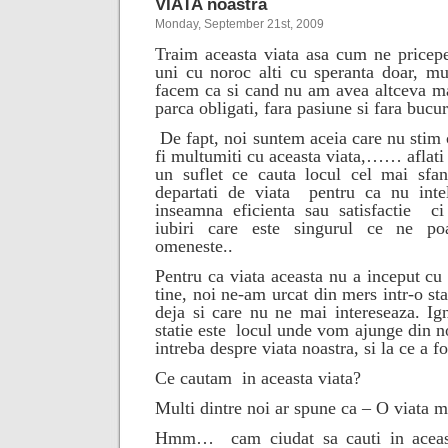
VIATA noastra
Monday, September 21st, 2009
Traim aceasta viata asa cum ne pricepe
uni cu noroc alti cu speranta doar, mu
facem ca si cand nu am avea altceva ma
parca obligati, fara pasiune si fara bucur
De fapt, noi suntem aceia care nu stim
fi multumiti cu aceasta viata,…… aflat
un suflet ce cauta locul cel mai sfan
departati de viata
pentru ca nu int
inseamna eficienta sau satisfactie
ci
iubiri care este singurul ce ne po
omeneste.
.
Pentru ca viata aceasta nu a inceput cu
tine, noi ne-am urcat din mers intr-o sta
deja si care nu ne mai intereseaza. Ig
statie este
locul unde vom ajunge din n
intreba despre viata noastra, si la ce a f
Ce cautam
in aceasta viata?
Multi dintre noi ar spune ca – O viata m
Hmm…
cam ciudat sa cauti in acea