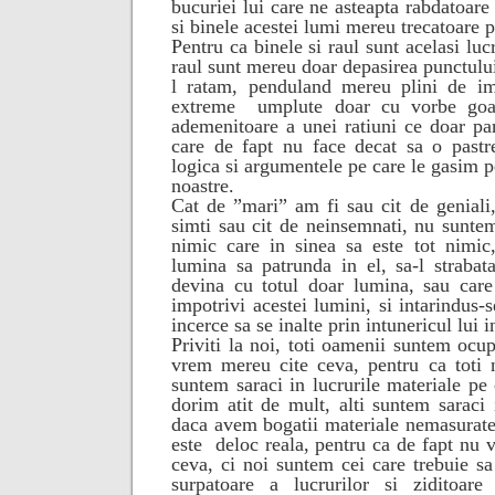
bucuriei lui care ne asteapta rabdatoare
si binele acestei lumi mereu trecatoare 
Pentru ca binele si raul sunt acelasi luc
raul sunt mereu doar depasirea punctului
l ratam, penduland mereu plini de imp
extreme
umplute doar cu vorbe goa
ademenitoare a unei ratiuni ce doar pa
care de fapt nu face decat sa o pastr
logica si argumentele pe care le gasim pe
noastre.
Cat de ”mari” am fi sau cit de geniali
simti sau cit de neinsemnati, nu suntem
nimic care in sinea sa este tot nimic
lumina sa patrunda in el, sa-l strabata
devina cu totul doar lumina, sau care
impotrivi acestei lumini, si intarindus-
incerce sa se inalte prin intunericul lui 
Priviti la noi, toti oamenii suntem ocu
vrem mereu cite ceva, pentru ca toti 
suntem saraci in lucrurile materiale pe
dorim atit de mult, alti suntem saraci 
daca avem bogatii materiale nemasurate,
este
deloc reala, pentru ca de fapt nu v
ceva, ci noi suntem cei care trebuie sa
surpatoare a lucrurilor si ziditoare 