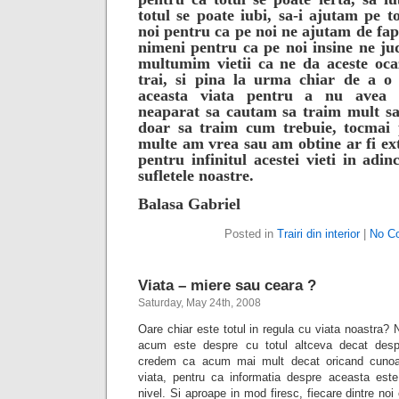
totul se poate iubi, sa-i ajutam pe tot
noi pentru ca pe noi ne ajutam de fap
nimeni pentru ca pe noi insine ne ju
multumim vietii ca ne da aceste oca
trai, si pina la urma chiar de a o
aceasta viata pentru a nu avea 
neaparat sa cautam sa traim mult sa
doar sa traim cum trebuie, tocmai 
multe am vrea sau am obtine ar fi ex
pentru infinitul acestei vieti in adin
sufletele noastre.
Balasa Gabriel
Posted in
Trairi din interior
|
No C
Viata – miere sau ceara ?
Saturday, May 24th, 2008
Oare chiar este totul in regula cu viata noastra
acum este despre cu totul altceva decat despr
credem ca acum mai mult decat oricand cunoa
viata, pentru ca informatia despre aceasta este 
nivel. Si aproape in mod firesc, fiecare dintre no