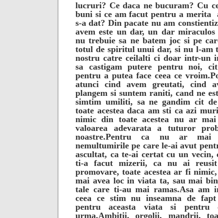
lucruri? Ce daca ne bucuram? Cu ce
buni si ce am facut pentru a merita
s-a dat?
Din pacate nu am constientiz
avem este un dar, un dar miraculos 
nu trebuie sa ne batem joc si pe car
totul de spiritul unui dar, si nu l-am
nostru catre ceilalti ci doar intr-un
sa castigam putere pentru noi, ci
pentru a putea face ceea ce vroim.
Po
atunci cind avem greutati, cind a
plangem si suntem raniti, cand ne es
simtim umiliti, sa ne gandim cit d
toate acestea daca am sti ca azi mu
nimic din toate acestea nu ar mai 
valoarea adevarata a tuturor prob
noastre.
Pentru ca nu ar mai 
nemultumirile pe care le-ai avut pentr
ascultat, ca te-ai certat cu un vecin, 
ti-a facut mizerii, ca nu ai reus
promovare, toate acestea ar fi nimic,
mai avea loc in viata ta, sau mai bine 
tale care ti-au mai ramas.
Asa am in
ceea ce stim nu inseamna de fapt
pentru aceasta viata si pentru
urma.
Ambitii, orgolii, mandrii, to