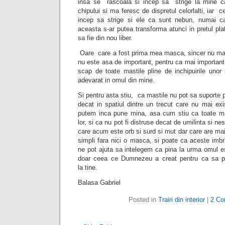
insa se
rascoala si incep sa
strige la mine c
chipului si ma feresc de dispretul celorlalti, iar
ce
incep sa strige si ele ca sunt nebun, numai c
aceasta s-ar putea transforma atunci in pretul pla
sa fie din nou liber.
Oare
care a fost prima mea masca, sincer nu mai
nu este asa de important, pentru ca mai importan
scap de toate mastile pline de inchipuirile unor 
adevarat in omul din mine.
Si pentru asta stiu,
ca mastile nu pot sa suporte p
decat in spatiul dintre un trecut care nu mai exi
putem inca pune mina, asa cum stiu ca toate ma
lor, si ca nu pot fi distruse decat de umilinta si ne
care acum este orb si surd si mut dar care are mai
simpli fara nici o masca, si poate ca aceste imbra
ne pot ajuta sa intelegem ca pina la urma omul e
doar ceea ce Dumnezeu a creat pentru ca sa p
la tine.
Balasa Gabriel
Posted in
Trairi din interior
|
2 Co