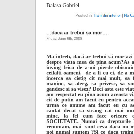
Balasa Gabriel
Posted in
Trairi din interior
|
No C
…daca ar trebui sa mor….
Friday, June 6th, 2008
Ma intreb, dacă ar trebui să mor azi
despre viata mea de pina acum?
As a
inving frica de a-mi pierde obisnui
ceilalti oameni,
de a fi cu ei, de a m
incerca sa cistig cit mai mult, sa 
maninc, sa alerg, sa privesc, sa vo
gandesc si sa visez?
Deci asta este vi
am respectat eu pina acum aceasta v
cit de putin am facut eu pentru aceas
urma ce anume am facut eu cu ace
cautat decat sa strang cat mai mu
mine, la fel cum face oricar
SOCIETATE. Numai ca drepturile 
renuntam, mai
sunt ceva daca nu m
noi numai suntem ?
Si ce daca trai