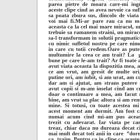
parea pietre de moara care-mi ingr
aceste clipe cind as avea nevoie ca suf
sa poata zbura sus, dincolo de viat
voi mai fi.
Mi-ar pare rau ca nu m-
aceasta ca la cel mai mare miracol, u
trebuie sa ramanem straini, un miraco
sa-l transformam in solutii pragmatic
cu nimic sufletul nostru pe care nim
in care cu totii credem.
Oare as put
multumire la ceea ce am trait? La
bune pe care le-am trait? Ar fi toate 
avut viata aceasta la dispozitia mea, 
ce am vrut, am gresit de multe ori
putine ori, am iubit, si am urat, am 
dar am si ajutat, am strans putere 
avut copii si m-am inselat cind am cr
doar o continuare a mea, am facut 
bine, am vrut sa plac altora si am ren
mine.
Si totusi, cu toate acestea m
acest moment am dormit. Am fost c
numai acum cind mi-am pus aceas
trezit cu adevarat. Iar viata pe car
treaz, chiar daca nu dureaza decat ci
mai mult decat toti anii in care
”dor
ca
traim.
Pentru ca in clipe ca aceste