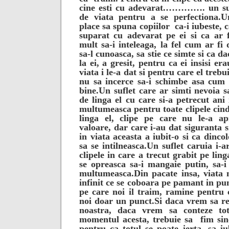
cine esti cu adevarat.
…………. un sufl
de viata pentru a se perfectiona.
U
place sa spuna copiilor
ca-i iubeste, 
suparat cu adevarat pe ei si ca ar f
mult sa-i inteleaga, la fel cum ar fi
sa-l cunoasca, sa stie ce simte si ca d
la ei, a gresit, pentru ca ei insisi er
viata i le-a dat si pentru care el treb
nu sa incerce sa-i schimbe asa cum
bine.
Un suflet care ar simti nevoia s
de linga el cu care si-a petrecut ani 
multumeasca pentru toate clipele cind
linga el, clipe pe care nu le-a ap
valoare, dar care i-au dat siguranta s
in viata aceasta a iubit-o si ca dincol
sa se intilneasca.
Un suflet caruia i-a
clipele in care a trecut grabit pe ling
se opreasca sa-i mangaie putin, sa-i 
multumeasca.
Din pacate insa, viata 
infinit ce se coboara pe pamant in pun
pe care noi il traim, ramine pentru 
noi doar un punct.
Si daca vrem sa r
noastra, daca vrem sa conteze to
momentul acesta, trebuie sa
fim sin
pentru ca totul se poate ierta, sa i