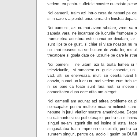
vedem ca pentru sufletele noastre nu exista pies
Noi oamenii, traim azi intr-o casa de nebuni pe ca
si in care s-a pierdut orice urma din linistea dupa c
Noi oamenii, azi nu mai avem rabdare, vrem sa m
zapada vara, ne incantam de lucrurile frumoase 
frumusetea acestora este numai pe dinafara, iar 
sunt lipsite de gust, si chiar si viata noastra nu ma
noi mai reusesc sa se bucure de viata lor, restu
trecatoare si goala data de lucrurile pe care le str
Noi oamenii, ne uitam azi la toata lumea si 
televiziunile, si ramanem cu gurile cascate, u
vad, alti se enerveaza, multi se cearta luand 
convin, numai un lucru nu mai vedem cum trebuie,
ni se pare ca toate sunt fara rost, si incepe 
comoditatea dupa care atita am alergat.
Noi oamenii am adunat azi atitea probleme ca p
neincapator pentru multele noastre nelinisti care
nebune in jurul vietilor noastre ametindu-ne. Dege
cu calmante si cu psihoterapie, pentru ca mihnirea
singuri ne-am izgonit din noi insine si asta face
singuratatea traita impreuna cu ceilalti, pentru c
sumtem singuri, pentru ca acolo il gasim pe DU