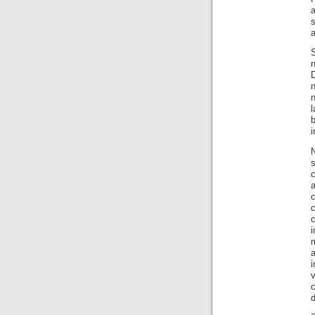
a
s
a
S
n
D
l
i
s
a
c
m
i
v
c
d