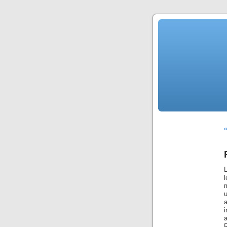
«
l
m
u
R