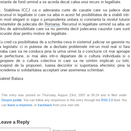
nstante de fond urmind a se acorda decat calea unui recurs in legalitate.
4. Stabilirea ICCJ ca o adevarata curte de casatie care sa judece doar
ecursul in legalitate si care sa aiba in acest fel posibilitatea de a stabili intr-
n mod elegant si sigur o jurisprudenta unitara si constanta la nivelul tuturor
nstantelor de judecata din
Romania
. Recursul in legalitate urmind sa aiba un
iltru de admisibilitate care sa nu permita decit judecarea cauzelor care sunt
ecurate doar pentru motive de legalitate.
u cred ca posibilitatea de a schimba ceva in sistemul judiciar se gaseste nu
a legislativ ci in puterea de a dezbate problemele intr-un mod real si fara
graba care sa ne conduca pina la urma urmei la o concluzie cit mai aproape
de perfectiune, si mai ales intr-o departare de o cultura individuala si o
apropiere de o cultura colectiva in care sa ne simtim implicati cu totii,
ncepind de la propuneri, luarea deciziilor si suportarea efectelor, pina la
ncrederea si solidaritatea acceptarii unei asemenea schimbari.
Gabriel Balasa
This entry was posted on Thursday, August 23rd, 2007 at 00:24 and is filed under
Despre justitie
. You can follow any responses to this entry through the
RSS 2.0
feed. You
can
leave a response
, or
trackback
from your own site.
Leave a Reply
Name (required)