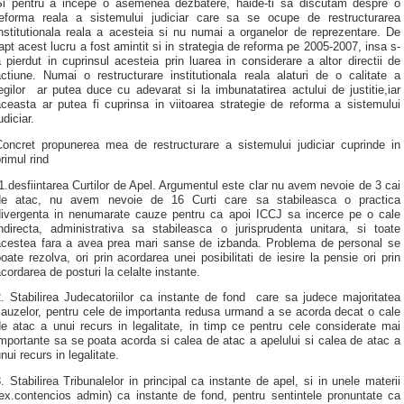
Si pentru a incepe o asemenea dezbatere, haide-ti sa discutam despre o
reforma reala a sistemului judiciar care sa se ocupe de restructurarea
nstitutionala reala a acesteia si nu numai a organelor de reprezentare. De
apt acest lucru a fost amintit si in strategia de reforma pe 2005-2007, insa s-
 pierdut in cuprinsul acesteia prin luarea in considerare a altor directii de
ctiune. Numai o restructurare institutionala reala alaturi de o calitate a
egilor ar putea duce cu adevarat si la imbunatatirea actului de justitie,iar
ceasta ar putea fi cuprinsa in viitoarea strategie de reforma a sistemului
udiciar.
Concret propunerea mea de restructurare a sistemului judiciar cuprinde in
rimul rind
.desfiintarea Curtilor de Apel. Argumentul este clar nu avem nevoie de 3 cai
de atac, nu avem nevoie de 16 Curti care sa stabileasca o practica
divergenta in nenumarate cauze pentru ca apoi ICCJ sa incerce pe o cale
indirecta, administrativa sa stabileasca o jurisprudenta unitara, si toate
acestea fara a avea prea mari sanse de izbanda. Problema de personal se
oate rezolva, ori prin acordarea unei posibilitati de iesire la pensie ori prin
cordarea de posturi la celalte instante.
. Stabilirea Judecatoriilor ca instante de fond care sa judece majoritatea
cauzelor, pentru cele de importanta redusa urmand a se acorda decat o cale
e atac a unui recurs in legalitate, in timp ce pentru cele considerate mai
mportante sa se poata acorda si calea de atac a apelului si calea de atac a
nui recurs in legalitate.
. Stabilirea Tribunalelor in principal ca instante de apel, si in unele materii
(ex.contencios admin) ca instante de fond, pentru sentintele pronuntate ca