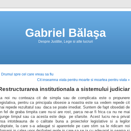
Gabriel Bălaşa
Despre Justitie, Lege si alte lucruri
 Drumul spre cel care vreau sa fiu
Cit inseamna viata pentru moarte si moartea pentru viata »
Restructurarea institutionala a sistemului judiciar
La noi nu conteaza cit de simpla sau de complicata este o propunere
egislativa, pentru ca principala obsesie a noastra este sa vedem repede cit
ai repede rezultatul sau daca se poate imediat. Suntem de fapt obsedati de
n fel de graba timpita care nu-si are rost, parca ne-ar fi frica ca nu ne mai
ajunge timpul sau ca acesta este deja pe sfarsite. Acest lucru ne-a privat
insa intotdeauna de o calitate buna a proiectelor legislative si a legilor
adoptate, la care s-a adaugat si aparentele pe care stim sa le ridicam noi
omanii in calea unor dezbateri reale in care sa se ia cu adevarat in seama si