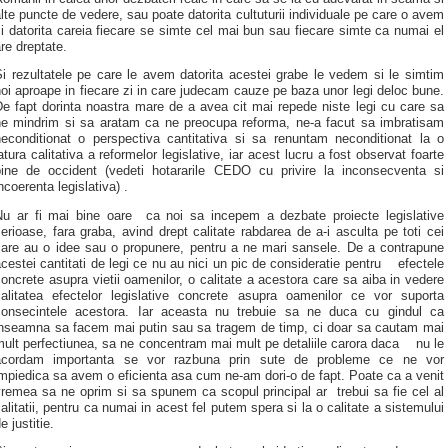
lte puncte de vedere, sau poate datorita cultuturii individuale pe care o avem
i datorita careia fiecare se simte cel mai bun sau fiecare simte ca numai el
re dreptate.
i rezultatele pe care le avem datorita acestei grabe le vedem si le simtim
oi aproape in fiecare zi in care judecam cauze pe baza unor legi deloc bune.
e fapt dorinta noastra mare de a avea cit mai repede niste legi cu care sa
ne mindrim si sa aratam ca ne preocupa reforma, ne-a facut sa imbratisam
neconditionat o perspectiva cantitativa si sa renuntam neconditionat la o
atura calitativa a reformelor legislative, iar acest lucru a fost observat foarte
bine de occident (vedeti hotararile CEDO cu privire la inconsecventa si
ncoerenta legislativa) .
Nu ar fi mai bine oare ca noi sa incepem a dezbate proiecte legislative
erioase, fara graba, avind drept calitate rabdarea de a-i asculta pe toti cei
care au o idee sau o propunere, pentru a ne mari sansele. De a contrapune
cestei cantitati de legi ce nu au nici un pic de consideratie pentru efectele
oncrete asupra vietii oamenilor, o calitate a acestora care sa aiba in vedere
calitatea efectelor legislative concrete asupra oamenilor ce vor suporta
consecintele acestora. Iar aceasta nu trebuie sa ne duca cu gindul ca
inseamna sa facem mai putin sau sa tragem de timp, ci doar sa cautam mai
ult perfectiunea, sa ne concentram mai mult pe detaliile carora daca nu le
acordam importanta se vor razbuna prin sute de probleme ce ne vor
mpiedica sa avem o eficienta asa cum ne-am dori-o de fapt. Poate ca a venit
remea sa ne oprim si sa spunem ca scopul principal ar trebui sa fie cel al
alitatii, pentru ca numai in acest fel putem spera si la o calitate a sistemului
e justitie.