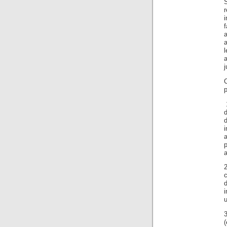
i
f
a
a
l
a
j
p
1
p
a
2
d
i
u
3