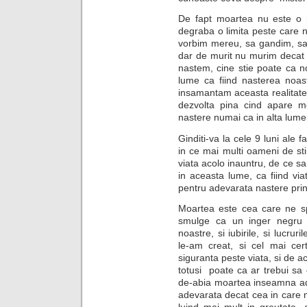
De fapt moartea nu este o 
degraba o limita peste care 
vorbim mereu, sa gandim, sa
dar de murit nu murim decat o
nastem, cine stie poate ca 
lume ca fiind nasterea noas
insamantam aceasta realitate
dezvolta pina cind apare m
nastere numai ca in alta lume
Ginditi-va la cele 9 luni ale f
in ce mai multi oameni de st
viata acolo inauntru, de ce s
in aceasta lume, ca fiind viat
pentru adevarata nastere prin
Moartea este cea care ne sp
smulge ca un inger negru d
noastre, si iubirile, si lucru
le-am creat, si cel mai ce
siguranta peste viata, si de a
totusi poate ca ar trebui sa
de-abia moartea inseamna ad
adevarata decat cea in care 