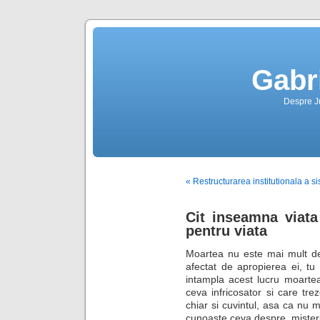
Gabr
Despre Jus
« Restructurarea institutionala a si
Cit inseamna viat
pentru viata
Moartea nu este mai mult de
afectat de apropierea ei, tu 
intampla acest lucru moartea
ceva infricosator si care tre
chiar si cuvintul, asa ca nu m
cunoaste ceva despre misteru