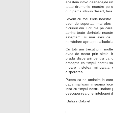
acesteia intr-o deznadejde un
toate drumurile noastre pe 
duc parca intr-un desert, fara
Avem cu totii zilele noastre
usor de suportat, mai ales 
niciunul din lucrurile pe car
aprins toate dorintele noas
asteptam, si mai ales ca 
nerabdare aproape salbaticita
Cu totii am trecut prin mul
avea de trecut prin altele,
prada disperarii pentru ca 
asteapta ca timpul nostru 
moare tristetea mingaiata
disperarea.
Putem sa ne amintim in contin
daca mai luam in seama lucr
insa cu timpul nostru inainte 
descoperirea unei intelegeri 
Balasa Gabriel