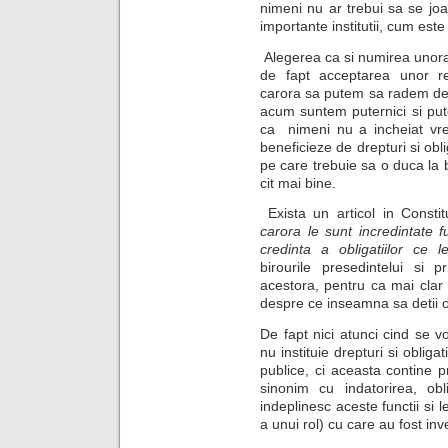
nimeni nu ar trebui sa se jo
importante institutii, cum este 
Alegerea ca si numirea unora 
de fapt acceptarea unor res
carora sa putem sa radem de 
acum suntem puternici si pu
ca nimeni nu a incheiat vre
beneficieze de drepturi si obli
pe care trebuie sa o duca la b
cit mai bine.
Exista un articol in Constitu
carora le sunt incredintate f
credinta a obligatiilor ce l
birourile presedintelui si 
acestora, pentru ca mai clar
despre ce inseamna sa detii o 
De fapt nici atunci cind se vo
nu instituie drepturi si obliga
publice, ci aceasta contine p
sinonim cu indatorirea, ob
indeplinesc aceste functii si 
a unui rol) cu care au fost inve