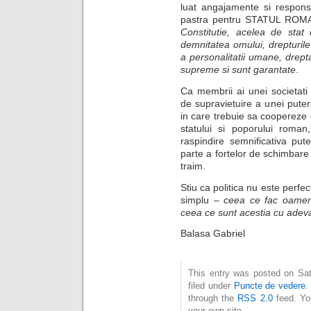
luat angajamente si responsab
pastra pentru STATUL RO
Constitutie, acelea de stat
demnitatea omului, drepturile s
a personalitatii umane, drepta
supreme si sunt garantate
.
Ca membrii ai unei societati 
de supravietuire a unei puter
in care trebuie sa coopereze c
statului si poporului roman
raspindire semnificativa pu
parte a fortelor de schimbare 
traim.
Stiu ca politica nu este perfe
simplu –
ceea ce fac oamenii
ceea ce sunt acestia cu adev
Balasa Gabriel
This entry was posted on Sat
filed under
Puncte de vedere
.
through the
RSS 2.0
feed. Y
your own site.