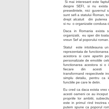
Si mai interesant este faptul
despre SEFI, si nu exista
presedintele, nici guvernul 
sunt sefi a statului Roman, 
drept alcatuit din puterea l
si nu o organizatie condusa
Daca in Romania exista se
organizatii, eu sper din toat
vreun Sef al poporului roman.
Statul este intotdeauna un 
reprezentata de functionarea i
acestora si care apartin pop
personalizate de emotiile cel
functionarea acestora si o 
fiecare din acesti o
transformand respectivele inst
simplu detaliu, pentru ca 
functiile pe care le detin.
Eu cred ca daca exista vreo 
acesti oameni ce au inceput s
propriile lor ambitii, subiec
este in primul rind trezirea 
putem spune ca poporul roma