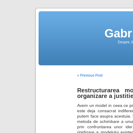
Gabr
Despre Jus
« Previous Post
Restructurarea mo
organizare a justitie
Avem un model in ceea ce priv
este deja consacrat indifere
putem face asupra acestuia.
metoda de schimbare a unui 
prin confruntarea unor id
rigidizare a modelului existe