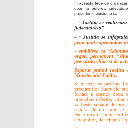
In aceasta lege de organizare
doar la puterea judecator
prevederile existente ca :
Justitia se realizeaz
– ”
judecatoresti”
Justitia se infaptui
– “
principiul supremaþiei d
– stabilirea ca “
Adunarea
organ permanent “situa
prevazuta chiar si de act
Separat putind realiza 
Ministerului Public.
Si in ceea ce priveste Le
procurorilor lucrurile st
fortata a acestor doua pr
proceduri diferite, chiar s
vorbeste separat despre u
separat de un statut al p
decat crearea unor confuz
cetatenilor, dar chiar si i