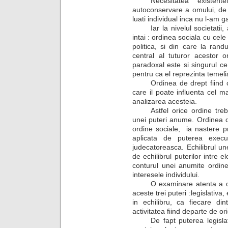
Necesitatea existen
autoconservare a omului, de 
luati individual inca nu l-am ga
Iar la nivelul societati
intai : ordinea sociala cu cel
politica, si din care la ran
central al tuturor acestor or
paradoxal este si singurul 
pentru ca el reprezinta temeli
Ordinea de drept fiind 
care il poate influenta cel 
analizarea acesteia.
Astfel orice ordine tre
unei puteri anume. Ordinea 
ordine sociale,
ia nastere p
aplicata de puterea execu
judecatoreasca. Echilibrul un
de echilibrul puterilor intre el
conturul unei anumite ordine
interesele individului.
O examinare atenta a o
aceste trei puteri :legislativa
in echilibru, ca fiecare di
activitatea fiind departe de ori
De fapt puterea legisl