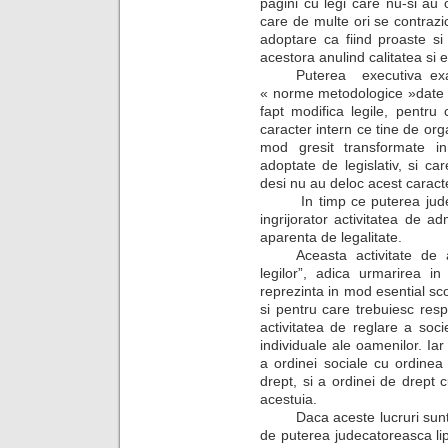
pagini cu legi care nu-si au o
care de multe ori se contrazi
adoptare ca fiind proaste s
acestora anulind calitatea si ef
Puterea
executiva ex
« norme metodologice »date in
fapt modifica legile, pentr
caracter intern ce tine de orga
mod gresit transformate in
adoptate de legislativ, si car
desi nu au deloc acest caract
In timp ce puterea jud
ingrijorator activitatea de a
aparenta de legalitate.
Aceasta activitate de 
legilor”, adica urmarirea in
reprezinta in mod esential sc
si pentru care trebuiesc resp
activitatea de reglare a socie
individuale ale oamenilor. Iar
a ordinei sociale cu ordinea 
drept, si a ordinei de drept c
acestuia.
Daca aceste lucruri sunt
de puterea judecatoreasca lips