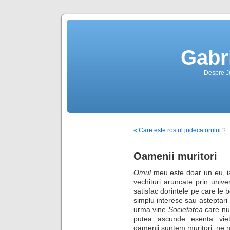
Gabr
Despre Jus
« Care este rostul judecatorului ?
Oamenii muritori
Omul
meu este doar un eu, i
vechituri aruncate prin unive
satisfac dorintele pe care le b
simplu interese sau asteptari
urma vine
Societatea
care nu 
putea ascunde esenta viet
oamenii suntem muritori, ne