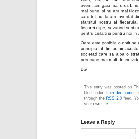
avem, am gasi mai uros binel
mai bune, si nu am mai filoz
care tot noi le-am inventat di
sfarsitul nostru al fiecaruia
fiecarei clipe, savurind senti
pentru ceilalti si pentru noi in
Oare este posibila o optiune a
principiu al finitudinii acest
societati care sa aiba o str
preocupe mai mult de individul
BG
This entry was posted on Thu
filed under
Trairi din interior
. 
through the
RSS 2.0
feed. Y
your own site.
Leave a Reply