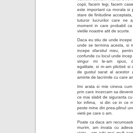
copii, facem legi, facem cas
este important ca morala si p
stare de finitudine acceptata, 
tuturor lucrurilor care ne 
moment in care probabil ca a
vietile noastre atit de scurte.
Daca eu stiu de unde incepe 
unde se termina acesta, si 
incepe sfarsitul meu, pent
confunde cu locul unde incep 
singur mi le-am spus, des
egalitate, si m-am plictisit si
de gustul sarat al acestor 
aminte de lacrimile cu care a
Imi arata si mie cineva cum 
prin care incercam sa deveni
ce mai slabit de siguranta cu
lor infima, si din ce in ce 
peste mine din prea-plinul un
vietii pe care o am.
Poate ca daca am recunoaste
murim, am invata cu adevar
viata, am iubi mai mult oam