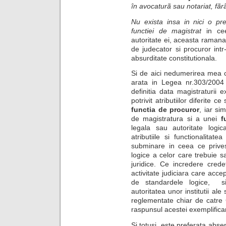
în avocaturã sau notariat, fã
Nu exista insa in nici o pr
functiei de magistrat
in ceea
autoritate ei, aceasta ramanan
de judecator si procuror int
absurditate constitutionala.
Si de aici nedumerirea mea 
arata in Legea nr.303/2004 (
definitia data magistraturii
potrivit atributiilor diferite c
functia de procuror
, iar si
de magistratura si a unei
f
legala sau autoritate logic
atributiile si functionalit
subminare in ceea ce privest
logice a celor care trebuie sa
juridice.
Ce incredere credet
activitate judiciara care acc
de standardele logice, 
autoritatea unor institutii ale
reglementate chiar de catre 
raspunsul acestei exemplifica
Si totusi, este preferata absen