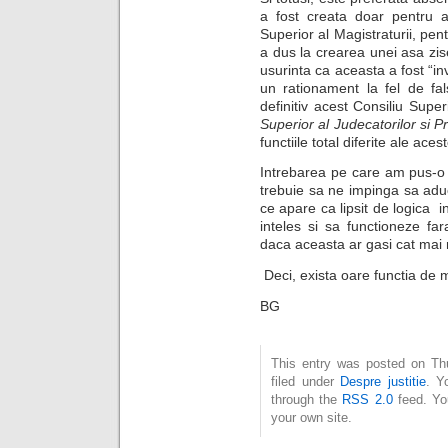
a fost creata doar pentru 
Superior al Magistraturii, pe
a dus la crearea unei asa zis
usurinta ca aceasta a fost “in
un rationament la fel de fa
definitiv acest Consiliu Supe
Superior al Judecatorilor si Pr
functiile total diferite ale a
Intrebarea pe care am pus-o 
trebuie sa ne impinga sa aduc
ce apare ca lipsit de logica i
inteles si sa functioneze fa
daca aceasta ar gasi cat mai m
Deci, exista oare functia de 
BG
This entry was posted on Thu
filed under
Despre justitie
. Y
through the
RSS 2.0
feed. Y
your own site.