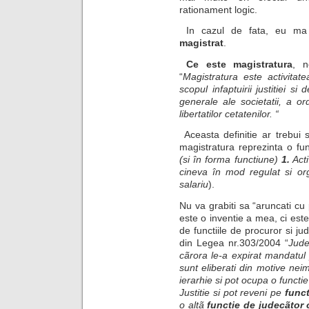
rationament logic.
In cazul de fata, eu ma 
magistrat
.
Ce este magistratura
, n
“
Magistratura este activitat
scopul infaptuirii justitiei si
generale ale societatii, a or
libertatilor cetatenilor. “
Aceasta definitie ar trebui
magistratura reprezinta o fun
(si în forma functiune)
1.
Acti
cineva în mod regulat si orga
salariu
).
Nu va grabiti sa “aruncati cu
este o inventie a mea, ci est
de functiile de procuror si ju
din Legea nr.303/2004 “
Jude
cãrora le-a expirat mandatul 
sunt eliberati din motive nei
ierarhie si pot ocupa o functi
Justitie si pot reveni pe
funct
o altã
functie de judecãtor 