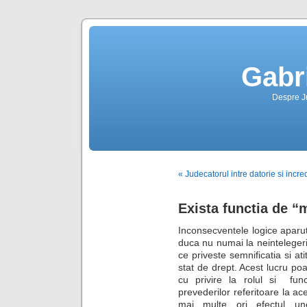
Gabr
Despre Jus
« Judecatorul intre datorie si incr
Exista functia de “
Inconsecventele logice aparut
duca nu numai la neintelegeri,
ce priveste semnificatia si at
stat de drept. Acest lucru po
cu privire la rolul si funct
prevederilor referitoare la ac
mai multe ori efectul un